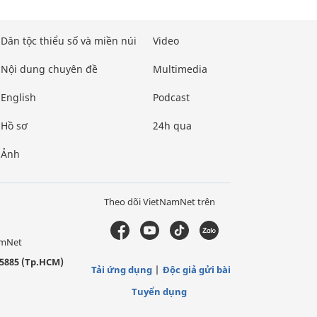
Dân tộc thiểu số và miền núi
Video
Nội dung chuyên đề
Multimedia
English
Podcast
Hồ sơ
24h qua
Ảnh
Theo dõi VietNamNet trên
amNet
5885 (Tp.HCM)
Tải ứng dụng
Độc giả gửi bài
Tuyển dụng