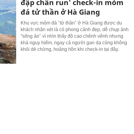
đập chân run' check-in mỏm
đá tử thần ở Hà Giang
Khu vực mỏm đá "tử thần" ở Hà Giang được du
khách nhận xét là có phong cảnh đẹp, dễ chụp ảnh
“sống ảo" vì nhìn thấy độ cao chênh vênh nhưng
khá nguy hiểm, ngay cả người gan dạ cũng không
khỏi dè chừng, hoảng hồn khi check-in tại đây.