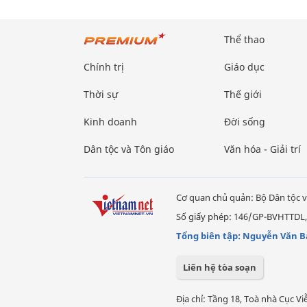
Thể thao
Chính trị
Giáo dục
Thời sự
Thế giới
Kinh doanh
Đời sống
Dân tộc và Tôn giáo
Văn hóa - Giải trí
Cơ quan chủ quản: Bộ Dân tộc v
Số giấy phép: 146/GP-BVHTTDL,
Tổng biên tập: Nguyễn Văn B
Liên hệ tòa soạn
Địa chỉ: Tầng 18, Toà nhà Cục 