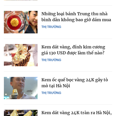
Những loại bánh Trung thu nhà
bình dân không bao giờ dám mua
THỊ TRƯỜNG
Kem dát vàng, đính kim cương
giá 130 USD được làm thế nào?
THỊ TRƯỜNG
Kem ốc quế bọc vàng 24K gây tò
mò tại Hà Nội
THỊ TRƯỜNG
Kem dát vàng 24K tràn ra Hà Nội,