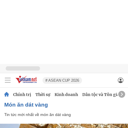
# ASEAN CUP 2026
Chính trị
Thời sự
Kinh doanh
Dân tộc và Tôn giáo
món ăn dát vàng
Tin tức mới nhất về
món ăn dát vàng