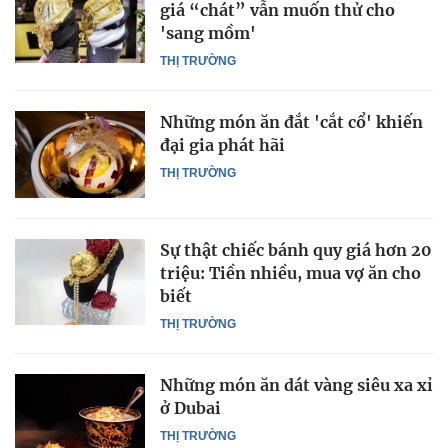
giá “chát” vẫn muốn thử cho
'sang mồm'
THỊ TRƯỜNG
Những món ăn đắt 'cắt cổ' khiến
đại gia phát hãi
THỊ TRƯỜNG
Sự thật chiếc bánh quy giá hơn 20
triệu: Tiền nhiều, mua vợ ăn cho
biết
THỊ TRƯỜNG
Những món ăn dát vàng siêu xa xỉ
ở Dubai
THỊ TRƯỜNG