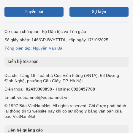
Tuyến bài
Sự kiện
Cơ quan chủ quản: Bộ Dân tộc và Tôn giáo
Số giấy phép: 146/GP-BVHTTDL, cấp ngày 17/10/2025
Tổng biên tập: Nguyễn Văn Bá
Liên hệ tòa soạn
Địa chỉ: Tầng 18, Toà nhà Cục Viễn thông (VNTA), 68 Dương
Đình Nghệ, phường Cầu Giấy, TP. Hà Nội.
Điện thoại:
02439369898
- Hotline:
0923457788
Email: vietnamnet@vietnamnet.vn
© 1997 Báo VietNamNet. All rights reserved. Chỉ được phát hành
lại thông tin từ website này khi có sự đồng ý bằng văn bản của
báo VietNamNet.
Liên hệ quảng cáo