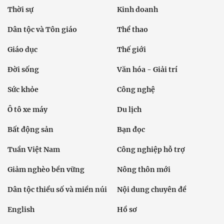
Thời sự
Kinh doanh
Dân tộc và Tôn giáo
Thể thao
Giáo dục
Thế giới
Đời sống
Văn hóa - Giải trí
Sức khỏe
Công nghệ
Ô tô xe máy
Du lịch
Bất động sản
Bạn đọc
Tuần Việt Nam
Công nghiệp hỗ trợ
Giảm nghèo bền vững
Nông thôn mới
Dân tộc thiểu số và miền núi
Nội dung chuyên đề
English
Hồ sơ