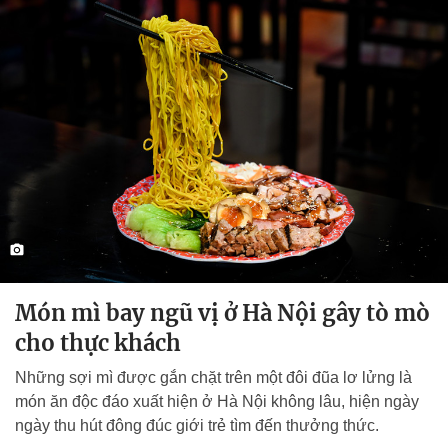
Món mì bay ngũ vị ở Hà Nội gây tò mò
cho thực khách
Những sợi mì được gắn chặt trên một đôi đũa lơ lửng là
món ăn độc đáo xuất hiện ở Hà Nội không lâu, hiện ngày
ngày thu hút đông đúc giới trẻ tìm đến thưởng thức.