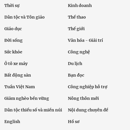
Thời sự
Kinh doanh
Dân tộc và Tôn giáo
Thể thao
Giáo dục
Thế giới
Đời sống
Văn hóa - Giải trí
Sức khỏe
Công nghệ
Ô tô xe máy
Du lịch
Bất động sản
Bạn đọc
Tuần Việt Nam
Công nghiệp hỗ trợ
Giảm nghèo bền vững
Nông thôn mới
Dân tộc thiểu số và miền núi
Nội dung chuyên đề
English
Hồ sơ