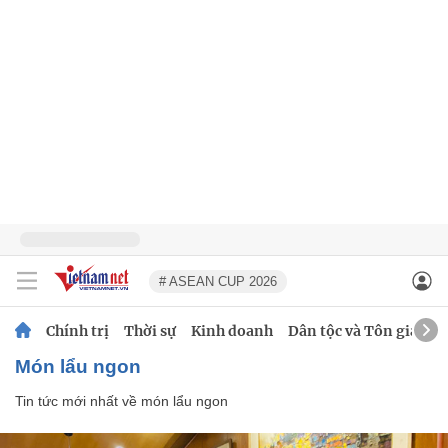
# ASEAN CUP 2026
Chính trị
Thời sự
Kinh doanh
Dân tộc và Tôn giáo
món lẩu ngon
Tin tức mới nhất về
món lẩu ngon