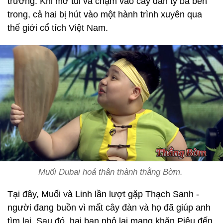
trường. Khi mở túi và chạm vào cây đàn tỳ bà bên
trong, cả hai bị hút vào một hành trình xuyên qua
thế giới cổ tích Việt Nam.
Muối Dubai hoá thân thành thằng Bờm.
Tại đây, Muối và Linh lần lượt gặp Thạch Sanh -
người đang buồn vì mất cây đàn và họ đã giúp anh
tìm lại. Sau đó, hai bạn nhỏ lại mang khăn Piêu đến