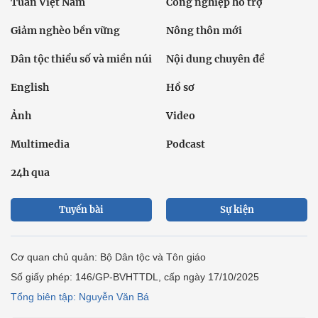
Tuần Việt Nam
Công nghiệp hỗ trợ
Giảm nghèo bền vững
Nông thôn mới
Dân tộc thiểu số và miền núi
Nội dung chuyên đề
English
Hồ sơ
Ảnh
Video
Multimedia
Podcast
24h qua
Tuyến bài
Sự kiện
Cơ quan chủ quản: Bộ Dân tộc và Tôn giáo
Số giấy phép: 146/GP-BVHTTDL, cấp ngày 17/10/2025
Tổng biên tập: Nguyễn Văn Bá