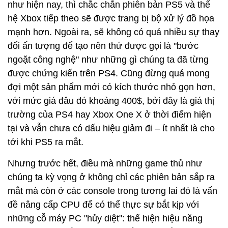
như hiện nay, thì chắc chắn phiên bản PS5 và thế
hệ Xbox tiếp theo sẽ được trang bị bộ xử lý đồ họa
mạnh hơn. Ngoài ra, sẽ không có quá nhiều sự thay
đổi ấn tượng để tạo nên thứ được gọi là "bước
ngoặt công nghệ" như những gì chúng ta đã từng
được chứng kiến trên PS4. Cũng đừng quá mong
đợi một sản phẩm mới có kích thước nhỏ gọn hơn,
với mức giá đâu đó khoảng 400$, bởi đây là giá thị
trường của PS4 hay Xbox One X ở thời điểm hiện
tại và vẫn chưa có dấu hiệu giảm đi – ít nhất là cho
tới khi PS5 ra mắt.
Nhưng trước hết, điều mà những game thủ như
chúng ta kỳ vọng ở không chỉ các phiên bản sắp ra
mắt mà còn ở các console trong tương lai đó là vấn
đề nâng cấp CPU để có thể thực sự bắt kịp với
những cỗ máy PC "hủy diệt": thể hiện hiệu năng