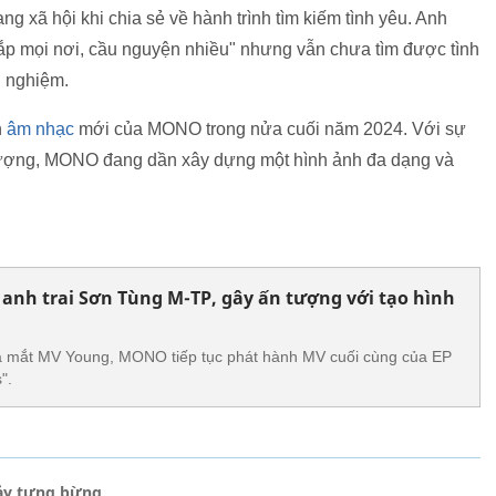
 xã hội khi chia sẻ về hành trình tìm kiếm tình yêu. Anh
hắp mọi nơi, cầu nguyện nhiều" nhưng vẫn chưa tìm được tình
h nghiệm.
h
âm nhạc
mới của MONO trong nửa cuối năm 2024. Với sự
nh tượng, MONO đang dần xây dựng một hình ảnh đa dạng và
nh trai Sơn Tùng M-TP, gây ấn tượng với tạo hình
a mắt MV Young, MONO tiếp tục phát hành MV cuối cùng của EP
".
hảy tưng bừng