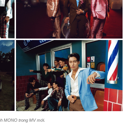
nh MONO trong MV mới.