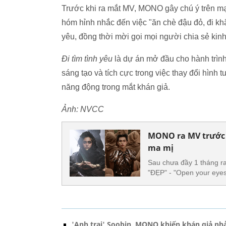
Trước khi ra mắt MV, MONO gây chú ý trên mạng
hóm hỉnh nhắc đến việc "ăn chè đậu đỏ, đi k
yêu, đồng thời mời gọi mọi người chia sẻ kin
Đi tìm tình yêu
là dự án mở đầu cho hành trìn
sáng tạo và tích cực trong việc thay đổi hì
năng động trong mắt khán giả.
Ảnh: NVCC
MONO ra MV trước a
ma mị
Sau chưa đầy 1 tháng r
"ĐẸP" - "Open your eyes
'Anh trai' Soobin, MONO khiến khán giả n