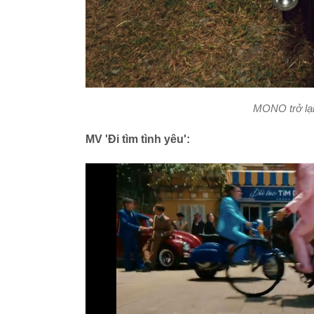
MONO trở lại
MV 'Đi tìm tình yêu':