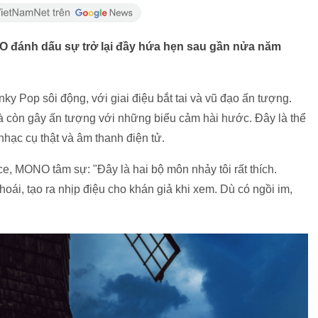
NO đánh dấu sự trở lại đầy hứa hẹn sau gần nửa năm
Pop sôi động, với giai điệu bắt tai và vũ đạo ấn tượng.
à còn gây ấn tượng với những biểu cảm hài hước. Đây là thể
nhạc cụ thật và âm thanh điện tử.
e, MONO tâm sự: "Đây là hai bộ môn nhảy tôi rất thích.
oái, tạo ra nhịp điệu cho khán giả khi xem. Dù có ngồi im,