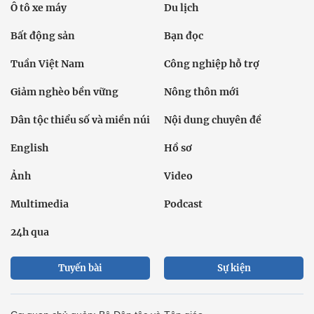
Ô tô xe máy
Du lịch
Bất động sản
Bạn đọc
Tuần Việt Nam
Công nghiệp hỗ trợ
Giảm nghèo bền vững
Nông thôn mới
Dân tộc thiểu số và miền núi
Nội dung chuyên đề
English
Hồ sơ
Ảnh
Video
Multimedia
Podcast
24h qua
Tuyến bài
Sự kiện