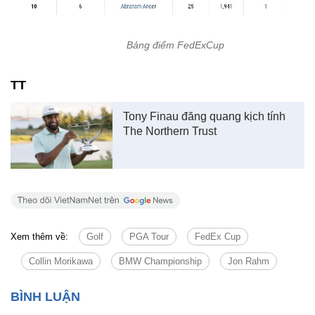
Bảng điểm FedExCup
TT
Tony Finau đăng quang kịch tính
The Northern Trust
Xem thêm về:
Golf
PGA Tour
FedEx Cup
Collin Morikawa
BMW Championship
Jon Rahm