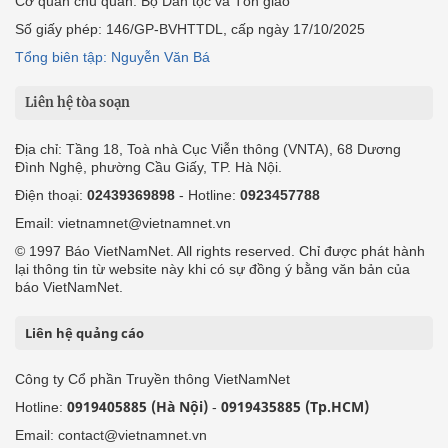
Cơ quan chủ quản: Bộ Dân tộc và Tôn giáo
Số giấy phép: 146/GP-BVHTTDL, cấp ngày 17/10/2025
Tổng biên tập: Nguyễn Văn Bá
Liên hệ tòa soạn
Địa chỉ: Tầng 18, Toà nhà Cục Viễn thông (VNTA), 68 Dương
Đình Nghệ, phường Cầu Giấy, TP. Hà Nội.
Điện thoại:
02439369898
- Hotline:
0923457788
Email: vietnamnet@vietnamnet.vn
© 1997 Báo VietNamNet. All rights reserved. Chỉ được phát hành
lại thông tin từ website này khi có sự đồng ý bằng văn bản của
báo VietNamNet.
Liên hệ quảng cáo
Công ty Cổ phần Truyền thông VietNamNet
0919405885 (Hà Nội)
0919435885 (Tp.HCM)
Hotline:
-
Email: contact@vietnamnet.vn