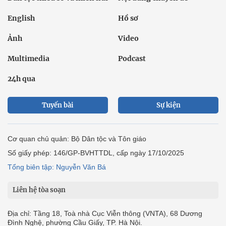
English
Hồ sơ
Ảnh
Video
Multimedia
Podcast
24h qua
Tuyến bài
Sự kiện
Cơ quan chủ quản: Bộ Dân tộc và Tôn giáo
Số giấy phép: 146/GP-BVHTTDL, cấp ngày 17/10/2025
Tổng biên tập: Nguyễn Văn Bá
Liên hệ tòa soạn
Địa chỉ: Tầng 18, Toà nhà Cục Viễn thông (VNTA), 68 Dương
Đình Nghệ, phường Cầu Giấy, TP. Hà Nội.