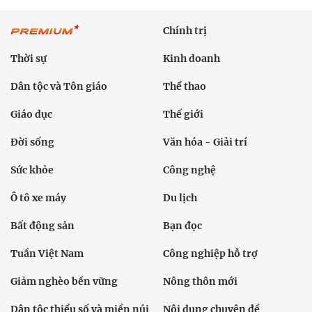
Chính trị
Thời sự
Kinh doanh
Dân tộc và Tôn giáo
Thể thao
Giáo dục
Thế giới
Đời sống
Văn hóa - Giải trí
Sức khỏe
Công nghệ
Ô tô xe máy
Du lịch
Bất động sản
Bạn đọc
Tuần Việt Nam
Công nghiệp hỗ trợ
Giảm nghèo bền vững
Nông thôn mới
Dân tộc thiểu số và miền núi
Nội dung chuyên đề