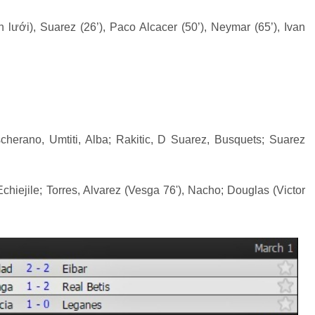
 lưới), Suarez (26’), Paco Alcacer (50’), Neymar (65’), Ivan
cherano, Umtiti, Alba; Rakitic, D Suarez, Busquets; Suarez
chiejile; Torres, Alvarez (Vesga 76'), Nacho; Douglas (Victor