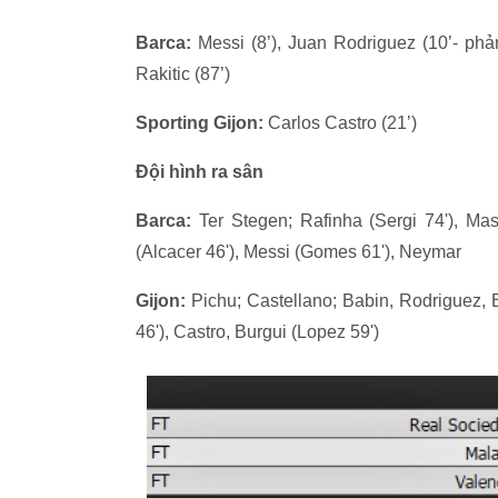
Barca:
Messi (8’), Juan Rodriguez (10’- phản
Rakitic (87’)
Sporting Gijon:
Carlos Castro (21’)
Đội hình ra sân
Barca:
Ter Stegen; Rafinha (Sergi 74'), Mas
(Alcacer 46'), Messi (Gomes 61'), Neymar
Gijon:
Pichu; Castellano; Babin, Rodriguez, E
46'), Castro, Burgui (Lopez 59')