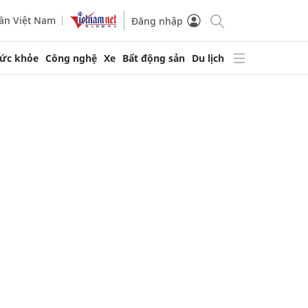
ần Việt Nam
Đăng nhập
ức khỏe
Công nghệ
Xe
Bất động sản
Du lịch