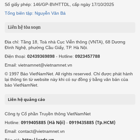
Số giấy phép: 146/GP-BVHTTDL, cấp ngày 17/10/2025
Tổng biên tập: Nguyễn Văn Bá
Liên hệ tòa soạn
Địa chỉ: Tầng 18, Toà nhà Cục Viễn thông (VNTA), 68 Dương
Đình Nghệ, phường Cầu Giấy, TP. Hà Nội.
Điện thoại:
02439369898
- Hotline:
0923457788
Email: vietnamnet@vietnamnet.vn
© 1997 Báo VietNamNet. All rights reserved. Chỉ được phát hành
lại thông tin từ website này khi có sự đồng ý bằng văn bản của
báo VietNamNet.
Liên hệ quảng cáo
Công ty Cổ phần Truyền thông VietNamNet
0919405885 (Hà Nội)
0919435885 (Tp.HCM)
Hotline:
-
Email: contact@vietnamnet.vn
http://vads.vn
Báo giá: