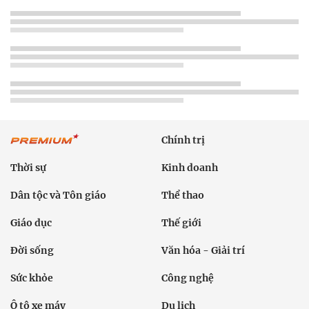
Chính trị
Thời sự
Kinh doanh
Dân tộc và Tôn giáo
Thể thao
Giáo dục
Thế giới
Đời sống
Văn hóa - Giải trí
Sức khỏe
Công nghệ
Ô tô xe máy
Du lịch