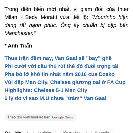
Trong diễn biến mới nhất, vị giám đốc của Inter
Milan - Bedy Moratti vừa tiết lộ:
"Mourinho hiện
đang rất hạnh phúc. Ông ấy chuẩn bị cập bến
Manchester."
* Anh Tuấn
Thua trận đêm nay, Van Gaal sẽ "bay" ghế
Phì cười với cầu thủ rút thẻ đỏ đuổi trọng tài
Pha bỏ lỡ khó tin nhất năm 2016 của Dzeko
Vùi dập Man City, Chelsea giương oai ở FA Cup
Highlights: Chelsea 5-1 Man City
6 lý do vì sao M.U chưa "trảm" Van Gaal
Xem thêm về:
bổ nhiệm
Ryan Giggs
Mourinho