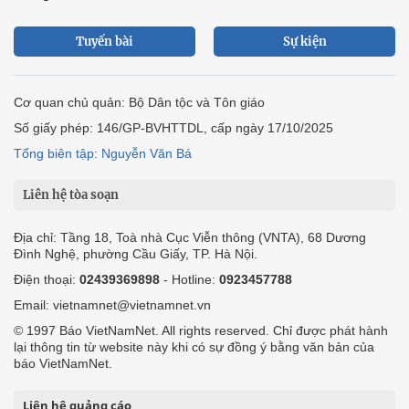
Tuyến bài
Sự kiện
Cơ quan chủ quản: Bộ Dân tộc và Tôn giáo
Số giấy phép: 146/GP-BVHTTDL, cấp ngày 17/10/2025
Tổng biên tập: Nguyễn Văn Bá
Liên hệ tòa soạn
Địa chỉ: Tầng 18, Toà nhà Cục Viễn thông (VNTA), 68 Dương
Đình Nghệ, phường Cầu Giấy, TP. Hà Nội.
Điện thoại:
02439369898
- Hotline:
0923457788
Email: vietnamnet@vietnamnet.vn
© 1997 Báo VietNamNet. All rights reserved. Chỉ được phát hành
lại thông tin từ website này khi có sự đồng ý bằng văn bản của
báo VietNamNet.
Liên hệ quảng cáo