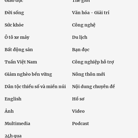
Giáo dục
Thế giới
Đời sống
Văn hóa - Giải trí
Sức khỏe
Công nghệ
Ô tô xe máy
Du lịch
Bất động sản
Bạn đọc
Tuần Việt Nam
Công nghiệp hỗ trợ
Giảm nghèo bền vững
Nông thôn mới
Dân tộc thiểu số và miền núi
Nội dung chuyên đề
English
Hồ sơ
Ảnh
Video
Multimedia
Podcast
24h qua