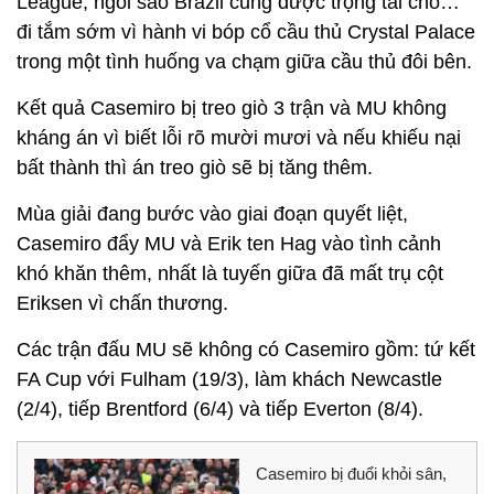
League, ngôi sao Brazil cũng được trọng tài cho…
đi tắm sớm vì hành vi bóp cổ cầu thủ Crystal Palace
trong một tình huống va chạm giữa cầu thủ đôi bên.
Kết quả Casemiro bị treo giò 3 trận và MU không
kháng án vì biết lỗi rõ mười mươi và nếu khiếu nại
bất thành thì án treo giò sẽ bị tăng thêm.
Mùa giải đang bước vào giai đoạn quyết liệt,
Casemiro đẩy MU và Erik ten Hag vào tình cảnh
khó khăn thêm, nhất là tuyến giữa đã mất trụ cột
Eriksen vì chấn thương.
Các trận đấu MU sẽ không có Casemiro gồm: tứ kết
FA Cup với Fulham (19/3), làm khách Newcastle
(2/4), tiếp Brentford (6/4) và tiếp Everton (8/4).
Casemiro bị đuổi khỏi sân,