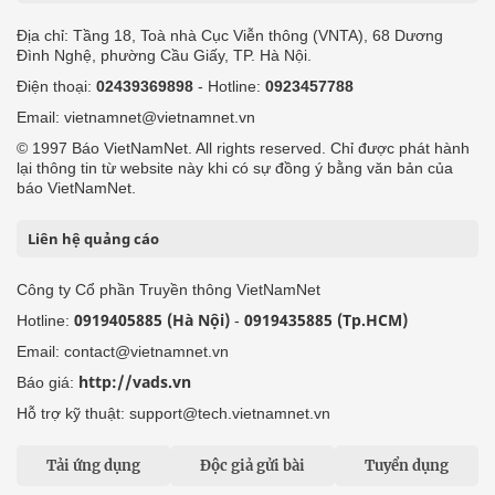
Địa chỉ: Tầng 18, Toà nhà Cục Viễn thông (VNTA), 68 Dương
Đình Nghệ, phường Cầu Giấy, TP. Hà Nội.
Điện thoại:
02439369898
- Hotline:
0923457788
Email: vietnamnet@vietnamnet.vn
© 1997 Báo VietNamNet. All rights reserved. Chỉ được phát hành
lại thông tin từ website này khi có sự đồng ý bằng văn bản của
báo VietNamNet.
Liên hệ quảng cáo
Công ty Cổ phần Truyền thông VietNamNet
0919405885 (Hà Nội)
0919435885 (Tp.HCM)
Hotline:
-
Email: contact@vietnamnet.vn
http://vads.vn
Báo giá:
Hỗ trợ kỹ thuật: support@tech.vietnamnet.vn
Tải ứng dụng
Độc giả gửi bài
Tuyển dụng