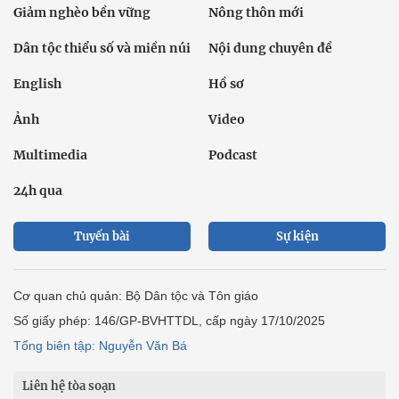
Giảm nghèo bền vững
Nông thôn mới
Dân tộc thiểu số và miền núi
Nội dung chuyên đề
English
Hồ sơ
Ảnh
Video
Multimedia
Podcast
24h qua
Tuyến bài
Sự kiện
Cơ quan chủ quản: Bộ Dân tộc và Tôn giáo
Số giấy phép: 146/GP-BVHTTDL, cấp ngày 17/10/2025
Tổng biên tập: Nguyễn Văn Bá
Liên hệ tòa soạn