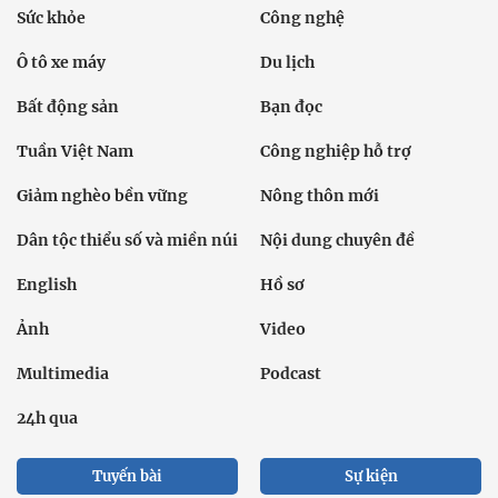
Sức khỏe
Công nghệ
Ô tô xe máy
Du lịch
Bất động sản
Bạn đọc
Tuần Việt Nam
Công nghiệp hỗ trợ
Giảm nghèo bền vững
Nông thôn mới
Dân tộc thiểu số và miền núi
Nội dung chuyên đề
English
Hồ sơ
Ảnh
Video
Multimedia
Podcast
24h qua
Tuyến bài
Sự kiện