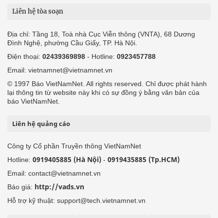
Liên hệ tòa soạn
Địa chỉ: Tầng 18, Toà nhà Cục Viễn thông (VNTA), 68 Dương
Đình Nghệ, phường Cầu Giấy, TP. Hà Nội.
Điện thoại:
02439369898
- Hotline:
0923457788
Email: vietnamnet@vietnamnet.vn
© 1997 Báo VietNamNet. All rights reserved. Chỉ được phát hành
lại thông tin từ website này khi có sự đồng ý bằng văn bản của
báo VietNamNet.
Liên hệ quảng cáo
Công ty Cổ phần Truyền thông VietNamNet
0919405885 (Hà Nội)
0919435885 (Tp.HCM)
Hotline:
-
Email: contact@vietnamnet.vn
http://vads.vn
Báo giá:
Hỗ trợ kỹ thuật: support@tech.vietnamnet.vn