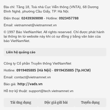
Địa chỉ: Tầng 18, Toà nhà Cục Viễn thông (VNTA), 68 Dương
Đình Nghệ, phường Cầu Giấy, TP. Hà Nội.
Điện thoại:
02439369898
- Hotline:
0923457788
Email: vietnamnet@vietnamnet.vn
© 1997 Báo VietNamNet. All rights reserved. Chỉ được phát hành
lại thông tin từ website này khi có sự đồng ý bằng văn bản của
báo VietNamNet.
Liên hệ quảng cáo
Công ty Cổ phần Truyền thông VietNamNet
0919405885 (Hà Nội)
0919435885 (Tp.HCM)
Hotline:
-
Email: contact@vietnamnet.vn
http://vads.vn
Báo giá:
Hỗ trợ kỹ thuật: support@tech.vietnamnet.vn
Tải ứng dụng
Độc giả gửi bài
Tuyển dụng