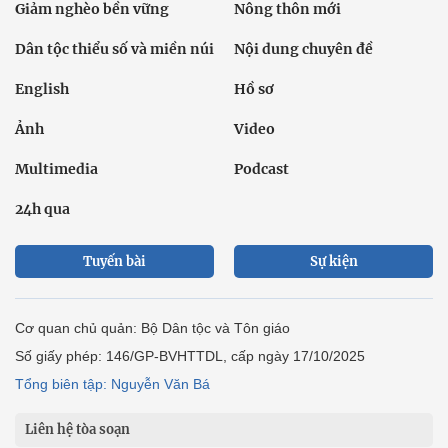
Giảm nghèo bền vững
Nông thôn mới
Dân tộc thiểu số và miền núi
Nội dung chuyên đề
English
Hồ sơ
Ảnh
Video
Multimedia
Podcast
24h qua
Tuyến bài
Sự kiện
Cơ quan chủ quản: Bộ Dân tộc và Tôn giáo
Số giấy phép: 146/GP-BVHTTDL, cấp ngày 17/10/2025
Tổng biên tập: Nguyễn Văn Bá
Liên hệ tòa soạn