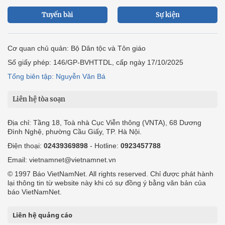
Tuyến bài
Sự kiện
Cơ quan chủ quản: Bộ Dân tộc và Tôn giáo
Số giấy phép: 146/GP-BVHTTDL, cấp ngày 17/10/2025
Tổng biên tập: Nguyễn Văn Bá
Liên hệ tòa soạn
Địa chỉ: Tầng 18, Toà nhà Cục Viễn thông (VNTA), 68 Dương
Đình Nghệ, phường Cầu Giấy, TP. Hà Nội.
Điện thoại:
02439369898
- Hotline:
0923457788
Email: vietnamnet@vietnamnet.vn
© 1997 Báo VietNamNet. All rights reserved. Chỉ được phát hành
lại thông tin từ website này khi có sự đồng ý bằng văn bản của
báo VietNamNet.
Liên hệ quảng cáo