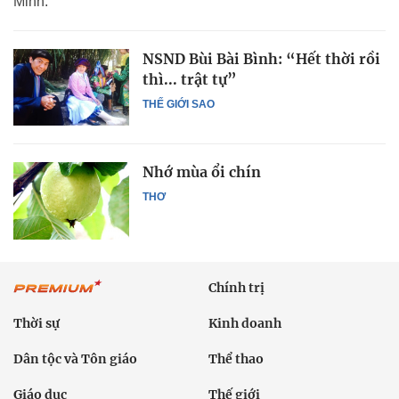
Minh.
NSND Bùi Bài Bình: “Hết thời rồi
thì... trật tự”
THẾ GIỚI SAO
Nhớ mùa ổi chín
THƠ
Chính trị
Thời sự
Kinh doanh
Dân tộc và Tôn giáo
Thể thao
Giáo dục
Thế giới