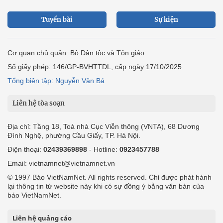
Tuyến bài
Sự kiện
Cơ quan chủ quản: Bộ Dân tộc và Tôn giáo
Số giấy phép: 146/GP-BVHTTDL, cấp ngày 17/10/2025
Tổng biên tập: Nguyễn Văn Bá
Liên hệ tòa soạn
Địa chỉ: Tầng 18, Toà nhà Cục Viễn thông (VNTA), 68 Dương
Đình Nghệ, phường Cầu Giấy, TP. Hà Nội.
Điện thoại:
02439369898
- Hotline:
0923457788
Email: vietnamnet@vietnamnet.vn
© 1997 Báo VietNamNet. All rights reserved. Chỉ được phát hành
lại thông tin từ website này khi có sự đồng ý bằng văn bản của
báo VietNamNet.
Liên hệ quảng cáo