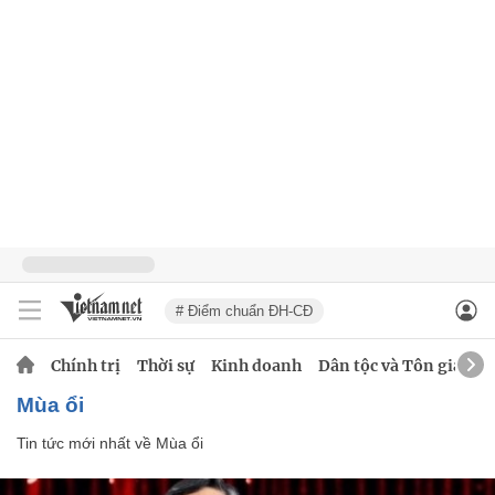
# Điểm chuẩn ĐH-CĐ
Chính trị
Thời sự
Kinh doanh
Dân tộc và Tôn giáo
Mùa ổi
Tin tức mới nhất về
Mùa ổi