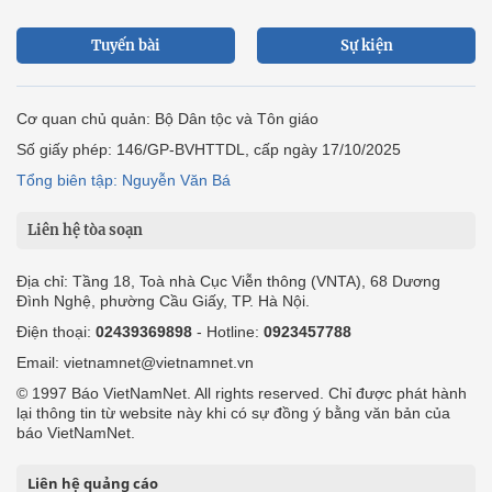
Tuyến bài
Sự kiện
Cơ quan chủ quản: Bộ Dân tộc và Tôn giáo
Số giấy phép: 146/GP-BVHTTDL, cấp ngày 17/10/2025
Tổng biên tập: Nguyễn Văn Bá
Liên hệ tòa soạn
Địa chỉ: Tầng 18, Toà nhà Cục Viễn thông (VNTA), 68 Dương
Đình Nghệ, phường Cầu Giấy, TP. Hà Nội.
Điện thoại:
02439369898
- Hotline:
0923457788
Email: vietnamnet@vietnamnet.vn
© 1997 Báo VietNamNet. All rights reserved. Chỉ được phát hành
lại thông tin từ website này khi có sự đồng ý bằng văn bản của
báo VietNamNet.
Liên hệ quảng cáo