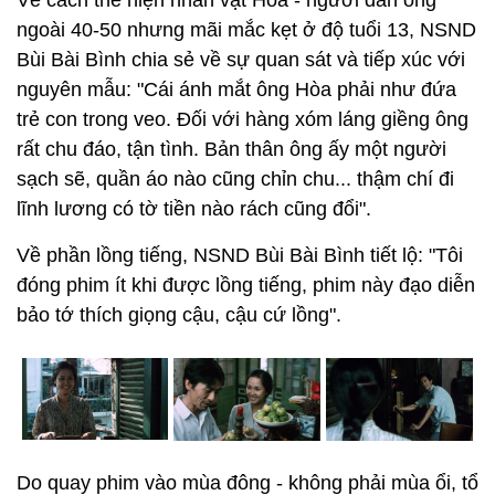
Về cách thể hiện nhân vật Hòa - người đàn ông
ngoài 40-50 nhưng mãi mắc kẹt ở độ tuổi 13, NSND
Bùi Bài Bình chia sẻ về sự quan sát và tiếp xúc với
nguyên mẫu: "Cái ánh mắt ông Hòa phải như đứa
trẻ con trong veo. Đối với hàng xóm láng giềng ông
rất chu đáo, tận tình. Bản thân ông ấy một người
sạch sẽ, quần áo nào cũng chỉn chu... thậm chí đi
lĩnh lương có tờ tiền nào rách cũng đổi".
Về phần lồng tiếng, NSND Bùi Bài Bình tiết lộ: "Tôi
đóng phim ít khi được lồng tiếng, phim này đạo diễn
bảo tớ thích giọng cậu, cậu cứ lồng".
Do quay phim vào mùa đông - không phải mùa ổi, tổ