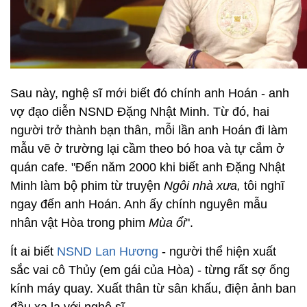
Sau này, nghệ sĩ mới biết đó chính anh Hoán - anh
vợ đạo diễn NSND Đặng Nhật Minh. Từ đó, hai
người trở thành bạn thân, mỗi lần anh Hoán đi làm
mẫu vẽ ở trường lại cầm theo bó hoa và tự cắm ở
quán cafe. "Đến năm 2000 khi biết anh Đặng Nhật
Minh làm bộ phim từ truyện
Ngôi nhà xưa,
tôi nghĩ
ngay đến anh Hoán. Anh ấy chính nguyên mẫu
nhân vật Hòa trong phim
Mùa ổi
".
Ít ai biết
NSND Lan Hương
- người thể hiện xuất
sắc vai cô Thủy (em gái của Hòa) - từng rất sợ ống
kính máy quay. Xuất thân từ sân khấu, điện ảnh ban