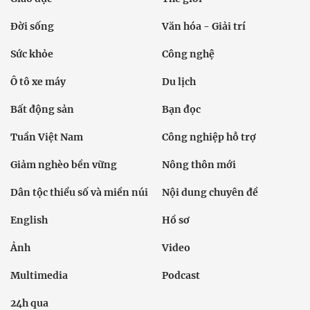
Đời sống
Văn hóa - Giải trí
Sức khỏe
Công nghệ
Ô tô xe máy
Du lịch
Bất động sản
Bạn đọc
Tuần Việt Nam
Công nghiệp hỗ trợ
Giảm nghèo bền vững
Nông thôn mới
Dân tộc thiểu số và miền núi
Nội dung chuyên đề
English
Hồ sơ
Ảnh
Video
Multimedia
Podcast
24h qua