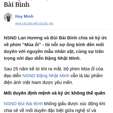
Bài Bình
Huy Minh
Xem các bài viết của tác giả
NSND Lan Hương và Bùi Bài Bình chia sẻ ký ức
về phim "Mùa ổi" - từ nỗi sợ ống kính đến mối
duyên với nguyên mẫu nhân vật, cùng sự trân
trọng với đạo diễn Đặng Nhật Minh.
Sau 25 năm kể từ khi ra mắt, bộ phim
Mùa ổi
của
đạo diễn
NSND Đặng Nhật Minh
vẫn là tác phẩm
điện ảnh Việt Nam được yêu mến.
Mối duyên định mệnh và ký ức không thể quên
NSND Bùi Bài Bình
không giấu được xúc động khi
chia sẻ về mối duyên đặc biệt giữa nghệ sĩ và