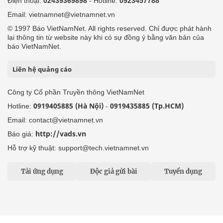
Điện thoại:
02439369898
- Hotline:
0923457788
Email: vietnamnet@vietnamnet.vn
© 1997 Báo VietNamNet. All rights reserved. Chỉ được phát hành
lại thông tin từ website này khi có sự đồng ý bằng văn bản của
báo VietNamNet.
Liên hệ quảng cáo
Công ty Cổ phần Truyền thông VietNamNet
0919405885 (Hà Nội)
0919435885 (Tp.HCM)
Hotline:
-
Email: contact@vietnamnet.vn
http://vads.vn
Báo giá:
Hỗ trợ kỹ thuật: support@tech.vietnamnet.vn
Tải ứng dụng
Độc giả gửi bài
Tuyển dụng