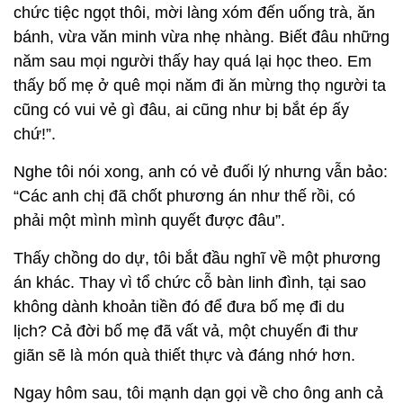
chức tiệc ngọt thôi, mời làng xóm đến uống trà, ăn
bánh, vừa văn minh vừa nhẹ nhàng. Biết đâu những
năm sau mọi người thấy hay quá lại học theo. Em
thấy bố mẹ ở quê mọi năm đi ăn mừng thọ người ta
cũng có vui vẻ gì đâu, ai cũng như bị bắt ép ấy
chứ!”.
Nghe tôi nói xong, anh có vẻ đuối lý nhưng vẫn bảo:
“Các anh chị đã chốt phương án như thế rồi, có
phải một mình mình quyết được đâu”.
Thấy chồng do dự, tôi bắt đầu nghĩ về một phương
án khác. Thay vì tổ chức cỗ bàn linh đình, tại sao
không dành khoản tiền đó để đưa bố mẹ đi du
lịch? Cả đời bố mẹ đã vất vả, một chuyến đi thư
giãn sẽ là món quà thiết thực và đáng nhớ hơn.
Ngay hôm sau, tôi mạnh dạn gọi về cho ông anh cả