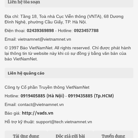
Liên hệ tòa soạn
Địa chỉ: Tầng 18, Toà nhà Cục Viễn thông (VNTA), 68 Dương
Đình Nghệ, phường Cầu Giấy, TP. Hà Nội.
Điện thoại:
02439369898
- Hotline:
0923457788
Email: vietnamnet@vietnamnet.vn
© 1997 Báo VietNamNet. All rights reserved. Chỉ được phát hành
lại thông tin từ website này khi có sự đồng ý bằng văn bản của
báo VietNamNet.
Liên hệ quảng cáo
Công ty Cổ phần Truyền thông VietNamNet
0919405885 (Hà Nội)
0919435885 (Tp.HCM)
Hotline:
-
Email: contact@vietnamnet.vn
http://vads.vn
Báo giá:
Hỗ trợ kỹ thuật: support@tech.vietnamnet.vn
Tải ứng dụng
Độc giả gửi bài
Tuyển dụng