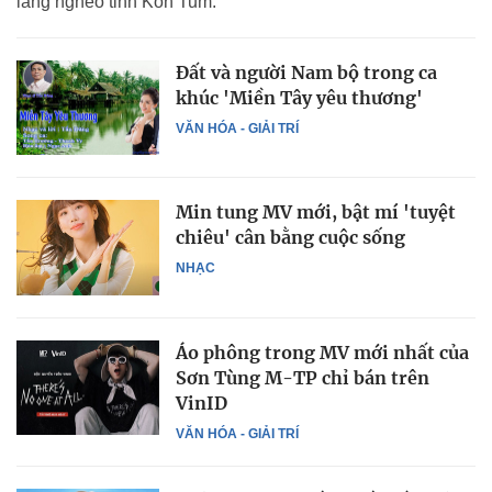
làng nghèo tỉnh Kon Tum.
Đất và người Nam bộ trong ca
khúc 'Miền Tây yêu thương'
VĂN HÓA - GIẢI TRÍ
Min tung MV mới, bật mí 'tuyệt
chiêu' cân bằng cuộc sống
NHẠC
Áo phông trong MV mới nhất của
Sơn Tùng M-TP chỉ bán trên
VinID
VĂN HÓA - GIẢI TRÍ