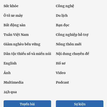
Sức khỏe
Công nghệ
Ô tô xe máy
Du lịch
Bất động sản
Bạn đọc
Tuần Việt Nam
Công nghiệp hỗ trợ
Giảm nghèo bền vững
Nông thôn mới
Dân tộc thiểu số và miền núi
Nội dung chuyên đề
English
Hồ sơ
Ảnh
Video
Multimedia
Podcast
24h qua
Tuyến bài
Sự kiện