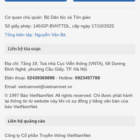
Cơ quan chủ quản: Bộ Dân tộc và Tôn giáo
Số giấy phép: 146/GP-BVHTTDL, cấp ngày 17/10/2025
Tổng biên tập: Nguyễn Văn Bá
Liên hệ tòa soạn
Địa chỉ: Tầng 18, Toà nhà Cục Viễn thông (VNTA), 68 Dương
Đình Nghệ, phường Cầu Giấy, TP. Hà Nội.
Điện thoại:
02439369898
- Hotline:
0923457788
Email: vietnamnet@vietnamnet.vn
© 1997 Báo VietNamNet. All rights reserved. Chỉ được phát hành
lại thông tin từ website này khi có sự đồng ý bằng văn bản của
báo VietNamNet.
Liên hệ quảng cáo
Công ty Cổ phần Truyền thông VietNamNet