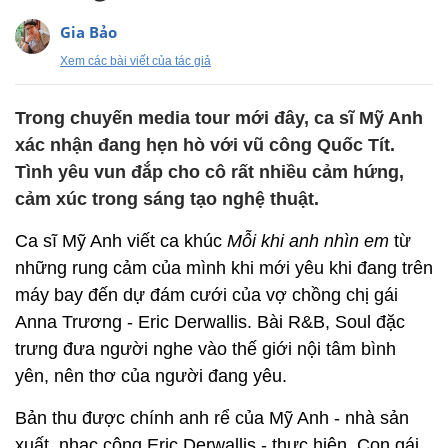
Gia Bảo
Xem các bài viết của tác giả
Trong chuyến media tour mới đây, ca sĩ Mỹ Anh
xác nhận đang hẹn hò với vũ công Quốc Tít.
Tình yêu vun đắp cho cô rất nhiều cảm hứng,
cảm xúc trong sáng tạo nghệ thuật.
Ca sĩ Mỹ Anh viết ca khúc
Mỗi khi anh nhìn em
từ
những rung cảm của mình khi mới yêu khi đang trên
máy bay đến dự đám cưới của vợ chồng chị gái
Anna Trương - Eric Derwallis.
Bài R&B, Soul đặc
trưng đưa người nghe vào thế giới nội tâm bình
yên, nên thơ của người đang yêu.
Bản thu được chính anh rể của Mỹ Anh - nhà sản
xuất, nhạc công Eric Derwallis - thực hiện. Con gái