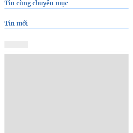
Tin cùng chuyên mục
Tin mới