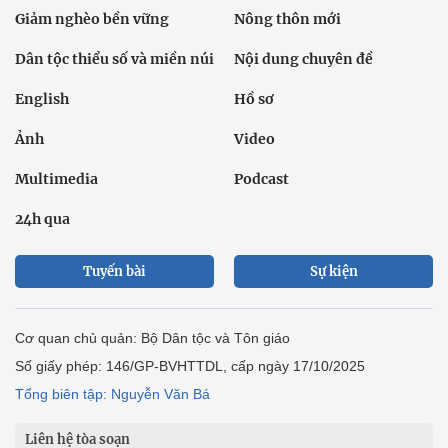
Giảm nghèo bền vững
Nông thôn mới
Dân tộc thiểu số và miền núi
Nội dung chuyên đề
English
Hồ sơ
Ảnh
Video
Multimedia
Podcast
24h qua
Tuyến bài
Sự kiện
Cơ quan chủ quản: Bộ Dân tộc và Tôn giáo
Số giấy phép: 146/GP-BVHTTDL, cấp ngày 17/10/2025
Tổng biên tập: Nguyễn Văn Bá
Liên hệ tòa soạn