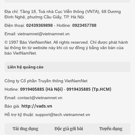
Địa chỉ: Tầng 18, Toà nhà Cục Viễn thông (VNTA), 68 Dương
Đình Nghệ, phường Cầu Giấy, TP. Hà Nội.
Điện thoại:
02439369898
- Hotline:
0923457788
Email: vietnamnet@vietnamnet.vn
© 1997 Báo VietNamNet. All rights reserved. Chỉ được phát hành
lại thông tin từ website này khi có sự đồng ý bằng văn bản của
báo VietNamNet.
Liên hệ quảng cáo
Công ty Cổ phần Truyền thông VietNamNet
0919405885 (Hà Nội)
0919435885 (Tp.HCM)
Hotline:
-
Email: contact@vietnamnet.vn
http://vads.vn
Báo giá:
Hỗ trợ kỹ thuật: support@tech.vietnamnet.vn
Tải ứng dụng
Độc giả gửi bài
Tuyển dụng