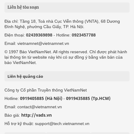
Liên hệ tòa soạn
Địa chỉ: Tầng 18, Toà nhà Cục Viễn thông (VNTA), 68 Dương
Đình Nghệ, phường Cầu Giấy, TP. Hà Nội.
Điện thoại:
02439369898
- Hotline:
0923457788
Email: vietnamnet@vietnamnet.vn
© 1997 Báo VietNamNet. All rights reserved. Chỉ được phát hành
lại thông tin từ website này khi có sự đồng ý bằng văn bản của
báo VietNamNet.
Liên hệ quảng cáo
Công ty Cổ phần Truyền thông VietNamNet
0919405885 (Hà Nội)
0919435885 (Tp.HCM)
Hotline:
-
Email: contact@vietnamnet.vn
http://vads.vn
Báo giá:
Hỗ trợ kỹ thuật: support@tech.vietnamnet.vn