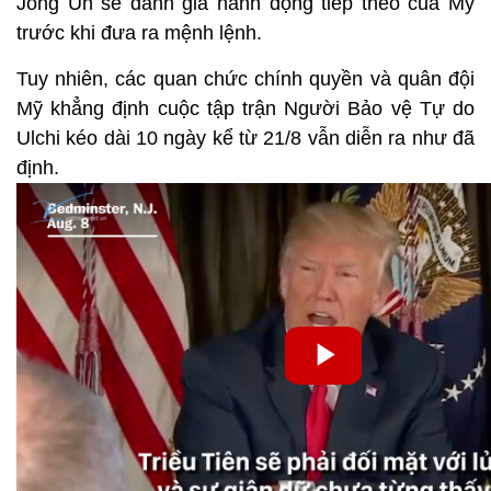
Jong Un sẽ đánh giá hành động tiếp theo của Mỹ
trước khi đưa ra mệnh lệnh.
Tuy nhiên, các quan chức chính quyền và quân đội
Mỹ khẳng định cuộc tập trận Người Bảo vệ Tự do
Ulchi kéo dài 10 ngày kể từ 21/8 vẫn diễn ra như đã
định.