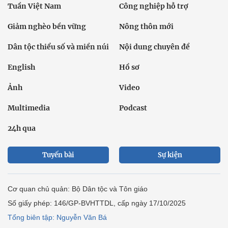
Tuần Việt Nam
Công nghiệp hỗ trợ
Giảm nghèo bền vững
Nông thôn mới
Dân tộc thiểu số và miền núi
Nội dung chuyên đề
English
Hồ sơ
Ảnh
Video
Multimedia
Podcast
24h qua
Tuyến bài
Sự kiện
Cơ quan chủ quản: Bộ Dân tộc và Tôn giáo
Số giấy phép: 146/GP-BVHTTDL, cấp ngày 17/10/2025
Tổng biên tập: Nguyễn Văn Bá