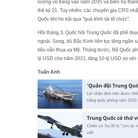
lượng vũ trang vào năm 2035 và biến họ thành 
thế kỷ 21. Tuy nhiên, các chuyên gia CRS nh
Quốc khi họ trải qua “quá trình tái tổ chức”.
Hồi tháng 3, Quốc hội Trung Quốc đã phê duyệ
ngoái. Song, dù Bắc Kinh liên tục tăng ngân 
tiêu vẫn thua xa Mỹ. Tháng trước, Bộ Quốc p
tỷ USD cho năm 2021, tăng 10 tỷ USD so với
Tuấn Anh
'Quân đội Trung Quố
Lời nhận định trên được nhi
trắng quốc phòng năm 2019.
Trung Quốc có thứ v
Chiến cơ Su-35 là "cơn ác m
viết.