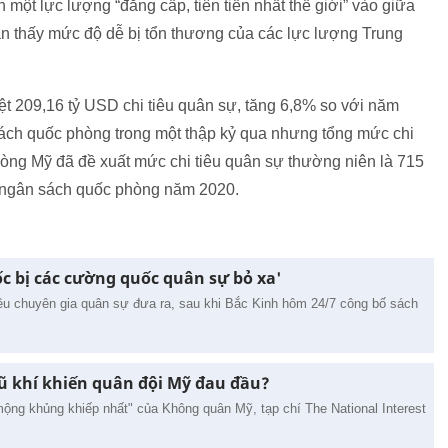
một lực lượng “đẳng cấp, tiên tiến nhất thế giới” vào giữa
ận thấy mức độ dễ bị tổn thương của các lực lượng Trung
t 209,16 tỷ USD chi tiêu quân sự, tăng 6,8% so với năm
sách quốc phòng trong một thập kỷ qua nhưng tổng mức chi
hòng Mỹ đã đề xuất mức chi tiêu quân sự thường niên là 715
 ngân sách quốc phòng năm 2020.
c bị các cường quốc quân sự bỏ xa'
ều chuyên gia quân sự đưa ra, sau khi Bắc Kinh hôm 24/7 công bố sách
ũ khí khiến quân đội Mỹ đau đầu?
ộng khủng khiếp nhất" của Không quân Mỹ, tạp chí The National Interest