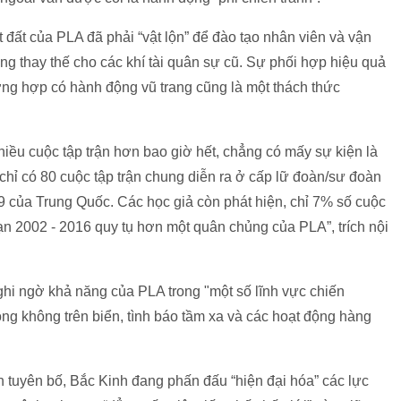
đất của PLA đã phải “vật lộn” để đào tạo nhân viên và vận
ụng thay thế cho các khí tài quân sự cũ. Sự phối hợp hiệu quả
ng hợp có hành động vũ trang cũng là một thách thức
iều cuộc tập trận hơn bao giờ hết, chẳng có mấy sự kiện là
chỉ có 80 cuộc tập trận chung diễn ra ở cấp lữ đoàn/sư đoàn
9 của Trung Quốc. Các học giả còn phát hiện, chỉ 7% số cuộc
ạn 2002 - 2016 quy tụ hơn một quân chủng của PLA”, trích nội
hi ngờ khả năng của PLA trong "một số lĩnh vực chiến
ng không trên biển, tình báo tầm xa và các hoạt động hàng
tuyên bố, Bắc Kinh đang phấn đấu “hiện đại hóa” các lực