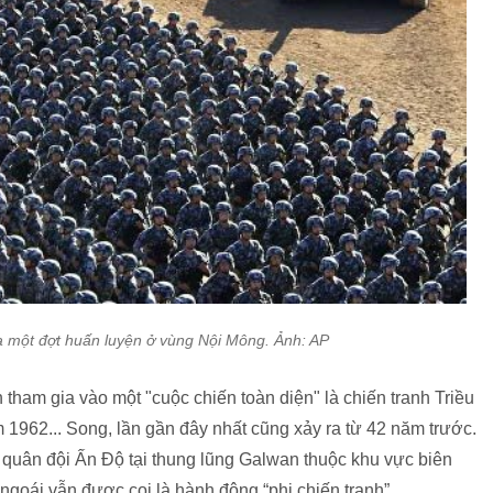
a một đợt huấn luyện ở vùng Nội Mông. Ảnh: AP
 tham gia vào một "cuộc chiến toàn diện" là chiến tranh Triều
m 1962... Song, lần gần đây nhất cũng xảy ra từ 42 năm trước.
quân đội Ấn Độ tại thung lũng Galwan thuộc khu vực biên
ngoái vẫn được coi là hành động “phi chiến tranh”.