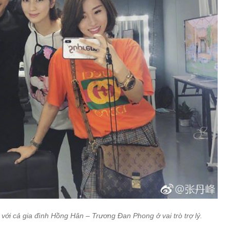
với cả gia đình Hồng Hân – Trương Đan Phong ở vai trò trợ lý.