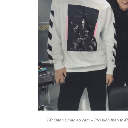
Tất Oánh ( mặc áo cam – PV) luôn thân thiết 