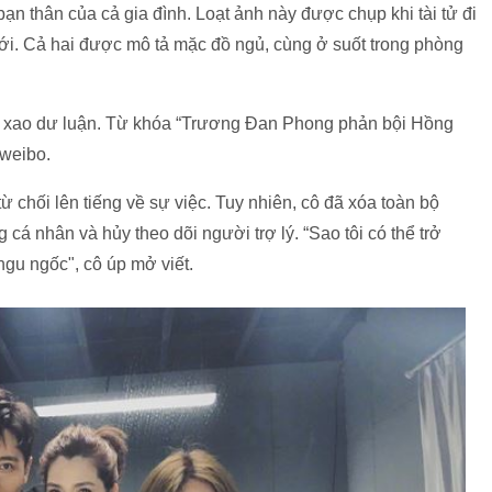
 bạn thân của cả gia đình. Loạt ảnh này được chụp khi tài tử đi
i. Cả hai được mô tả mặc đồ ngủ, cùng ở suốt trong phòng
ôn xao dư luận. Từ khóa “Trương Đan Phong phản bội Hồng
 weibo.
 chối lên tiếng về sự việc. Tuy nhiên, cô đã xóa toàn bộ
cá nhân và hủy theo dõi người trợ lý. “Sao tôi có thể trở
gu ngốc", cô úp mở viết.