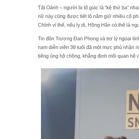
Tất Oánh – người bị tố giác là “kẻ thứ ba” nh
nữ này cũng được tiết lộ nắm giữ nhiều cổ p
Chính vì thế, nếu ly dị, Hồng Hân có thể là ngư
Tin đồn Trương Đan Phong và trợ lý ngoại tình
nam diễn viên 38 tuổi đã một mực phủ nhận 
tiếng ủng hộ chồng, khẳng định mối quan hệ củ