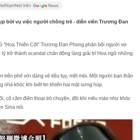
ụp bởi vụ việc người chồng trẻ - diễn viên Trương Đan
 tử “Hoa Thiên Cốt” Trương Đan Phong phản bội người vợ
ợ lý trở thành scandal chấn động làng giải trí Hoa ngữ những
 trên phố với dáng vẻ tiều tụy, mệt mỏi. Một người bạn thân
g nhà khóc khi biết tin khiến hai mặt sưng húp.
uổi, cô cầm điện thoại trò chuyện, đôi khi mếu máo như khóc
ên Sina nói.