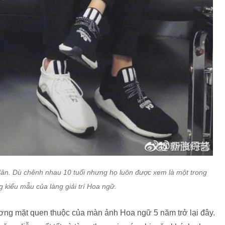
Hân. Dù chênh nhau 10 tuổi nhưng họ luôn được xem là một trong
 kiểu mẫu của làng giải trí Hoa ngữ.
ng mặt quen thuộc của màn ảnh Hoa ngữ 5 năm trở lại đây.