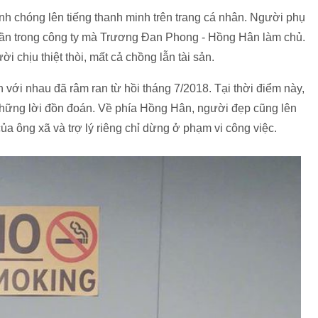
anh chóng lên tiếng thanh minh trên trang cá nhân. Người phụ
hần trong công ty mà Trương Đan Phong - Hồng Hân làm chủ.
ời chịu thiệt thòi, mất cả chồng lẫn tài sản.
 với nhau đã râm ran từ hồi tháng 7/2018. Tại thời điểm này,
những lời đồn đoán. Về phía Hồng Hân, người đẹp cũng lên
a ông xã và trợ lý riêng chỉ dừng ở phạm vi công việc.