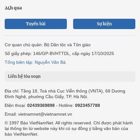
24h qua
Tuyến bài
Sự kiện
Cơ quan chủ quản: Bộ Dân tộc và Tôn giáo
Số giấy phép: 146/GP-BVHTTDL, cấp ngày 17/10/2025
Tổng biên tập: Nguyễn Văn Bá
Liên hệ tòa soạn
Địa chỉ: Tầng 18, Toà nhà Cục Viễn thông (VNTA), 68 Dương
Đình Nghệ, phường Cầu Giấy, TP. Hà Nội.
Điện thoại:
02439369898
- Hotline:
0923457788
Email: vietnamnet@vietnamnet.vn
© 1997 Báo VietNamNet. All rights reserved. Chỉ được phát hành
lại thông tin từ website này khi có sự đồng ý bằng văn bản của
báo VietNamNet.