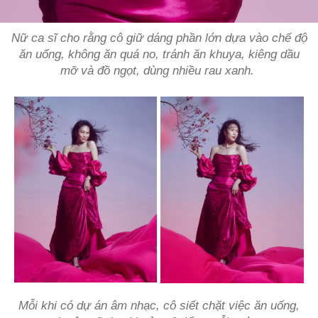
Nữ ca sĩ cho rằng cô giữ dáng phần lớn dựa vào chế độ
ăn uống, không ăn quá no, tránh ăn khuya, kiêng dầu
mỡ và đồ ngọt, dùng nhiều rau xanh.
Mỗi khi có dự án âm nhạc, cô siết chặt việc ăn uống,