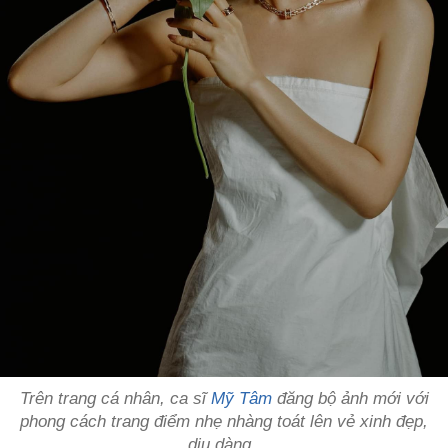
Trên trang cá nhân, ca sĩ
Mỹ Tâm
đăng bộ ảnh mới với
phong cách trang điểm nhẹ nhàng toát lên vẻ xinh đẹp,
dịu dàng.