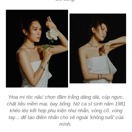
‘Hoạ mi tóc nâu’ chọn đầm trắng dáng dài, cúp ngực,
chất liệu mềm mại, bay bổng. Nữ ca sĩ sinh năm 1981
khéo léo kết hợp phụ kiện như nhẫn, vòng cổ, vòng
tay... để tạo điểm nhấn cho vẻ ngoài 'không tuổi' của
mình.