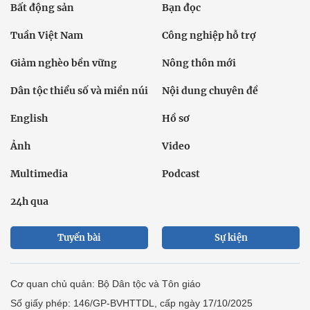
Bất động sản
Bạn đọc
Tuần Việt Nam
Công nghiệp hỗ trợ
Giảm nghèo bền vững
Nông thôn mới
Dân tộc thiểu số và miền núi
Nội dung chuyên đề
English
Hồ sơ
Ảnh
Video
Multimedia
Podcast
24h qua
Tuyến bài
Sự kiện
Cơ quan chủ quản: Bộ Dân tộc và Tôn giáo
Số giấy phép: 146/GP-BVHTTDL, cấp ngày 17/10/2025