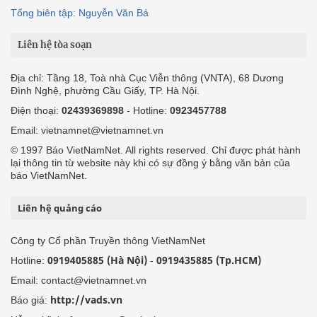
Tổng biên tập: Nguyễn Văn Bá
Liên hệ tòa soạn
Địa chỉ: Tầng 18, Toà nhà Cục Viễn thông (VNTA), 68 Dương
Đình Nghệ, phường Cầu Giấy, TP. Hà Nội.
Điện thoại:
02439369898
- Hotline:
0923457788
Email: vietnamnet@vietnamnet.vn
© 1997 Báo VietNamNet. All rights reserved. Chỉ được phát hành
lại thông tin từ website này khi có sự đồng ý bằng văn bản của
báo VietNamNet.
Liên hệ quảng cáo
Công ty Cổ phần Truyền thông VietNamNet
0919405885 (Hà Nội)
0919435885 (Tp.HCM)
Hotline:
-
Email: contact@vietnamnet.vn
http://vads.vn
Báo giá: