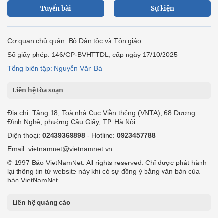
Tuyến bài
Sự kiện
Cơ quan chủ quản: Bộ Dân tộc và Tôn giáo
Số giấy phép: 146/GP-BVHTTDL, cấp ngày 17/10/2025
Tổng biên tập: Nguyễn Văn Bá
Liên hệ tòa soạn
Địa chỉ: Tầng 18, Toà nhà Cục Viễn thông (VNTA), 68 Dương
Đình Nghệ, phường Cầu Giấy, TP. Hà Nội.
Điện thoại:
02439369898
- Hotline:
0923457788
Email: vietnamnet@vietnamnet.vn
© 1997 Báo VietNamNet. All rights reserved. Chỉ được phát hành
lại thông tin từ website này khi có sự đồng ý bằng văn bản của
báo VietNamNet.
Liên hệ quảng cáo