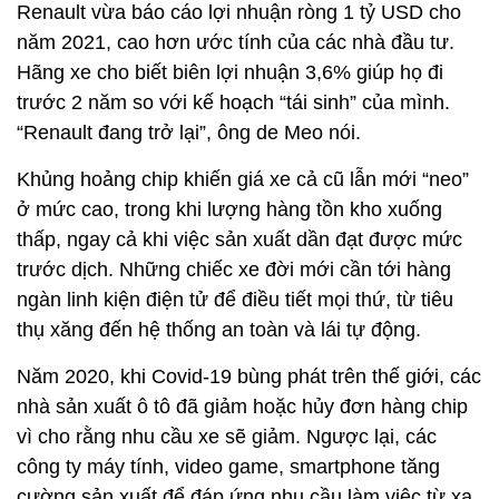
Renault vừa báo cáo lợi nhuận ròng 1 tỷ USD cho
năm 2021, cao hơn ước tính của các nhà đầu tư.
Hãng xe cho biết biên lợi nhuận 3,6% giúp họ đi
trước 2 năm so với kế hoạch “tái sinh” của mình.
“Renault đang trở lại”, ông de Meo nói.
Khủng hoảng chip khiến giá xe cả cũ lẫn mới “neo”
ở mức cao, trong khi lượng hàng tồn kho xuống
thấp, ngay cả khi việc sản xuất dần đạt được mức
trước dịch. Những chiếc xe đời mới cần tới hàng
ngàn linh kiện điện tử để điều tiết mọi thứ, từ tiêu
thụ xăng đến hệ thống an toàn và lái tự động.
Năm 2020, khi Covid-19 bùng phát trên thế giới, các
nhà sản xuất ô tô đã giảm hoặc hủy đơn hàng chip
vì cho rằng nhu cầu xe sẽ giảm. Ngược lại, các
công ty máy tính, video game, smartphone tăng
cường sản xuất để đáp ứng nhu cầu làm việc từ xa.