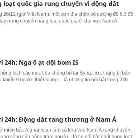
 loạt quốc gia rung chuyển vì động đất
 26/12 (giờ Việt Nam), một cơn địa chấn có cường độ 6,3 độ
ã làm rung chuyển hàng loạt quốc gia ở khu vực Nam Á.
i 24h: Nga ồ ạt dội bom IS
hông kích các mục tiêu khủng bố tại Syria, trực thăng bị bắn
a khiến 9 người thiệt mạng… là những tin nổi bật trong 24h
ới 24h: Động đất tang thương ở Nam Á
ở miền bắc Afghanistan làm cả khu vực Nam Á rung chuyển,
ng sống của hàng trăm người... là tin nổi bật nhất trong loạt