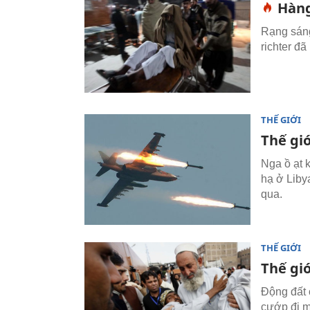
Hàng
Rạng sáng
richter đ
THẾ GIỚI
Thế giớ
Nga ồ ạt k
hạ ở Liby
qua.
THẾ GIỚI
Thế gi
Động đất 
cướp đi mạ