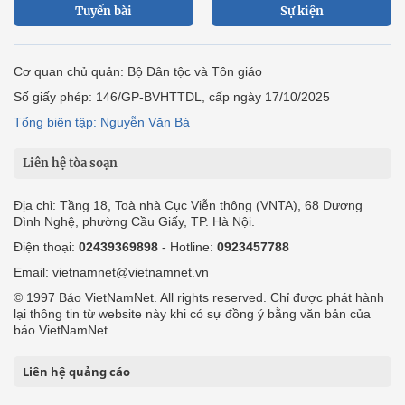
Tuyến bài
Sự kiện
Cơ quan chủ quản: Bộ Dân tộc và Tôn giáo
Số giấy phép: 146/GP-BVHTTDL, cấp ngày 17/10/2025
Tổng biên tập: Nguyễn Văn Bá
Liên hệ tòa soạn
Địa chỉ: Tầng 18, Toà nhà Cục Viễn thông (VNTA), 68 Dương
Đình Nghệ, phường Cầu Giấy, TP. Hà Nội.
Điện thoại:
02439369898
- Hotline:
0923457788
Email: vietnamnet@vietnamnet.vn
© 1997 Báo VietNamNet. All rights reserved. Chỉ được phát hành
lại thông tin từ website này khi có sự đồng ý bằng văn bản của
báo VietNamNet.
Liên hệ quảng cáo