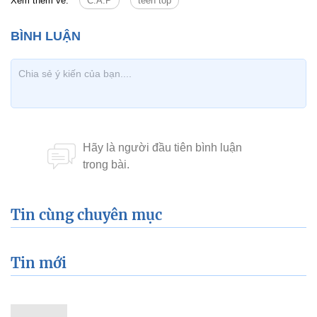
Xem thêm về:
C.A.P
teen top
Tin cùng chuyên mục
Tin mới