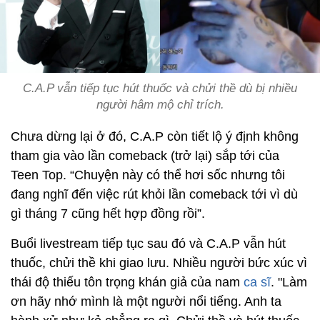
C.A.P vẫn tiếp tục hút thuốc và chửi thề dù bị nhiều
người hâm mộ chỉ trích.
Chưa dừng lại ở đó, C.A.P còn tiết lộ ý định không
tham gia vào lần comeback (trở lại) sắp tới của
Teen Top. “Chuyện này có thể hơi sốc nhưng tôi
đang nghĩ đến việc rút khỏi lần comeback tới vì dù
gì tháng 7 cũng hết hợp đồng rồi”.
Buổi livestream tiếp tục sau đó và C.A.P vẫn hút
thuốc, chửi thề khi giao lưu. Nhiều người bức xúc vì
thái độ thiếu tôn trọng khán giả của nam
ca sĩ
. "Làm
ơn hãy nhớ mình là một người nổi tiếng. Anh ta