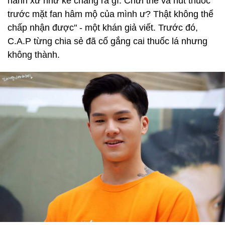
hành xử như kẻ chẳng ra gì. Chửi thề và hút thuốc
trước mặt fan hâm mộ của mình ư? Thật không thể
chấp nhận được" - một khán giả viết. Trước đó,
C.A.P từng chia sẻ đã cố gắng cai thuốc lá nhưng
không thành.