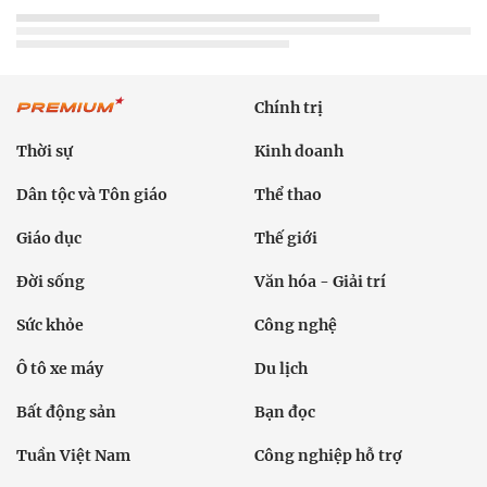
Chính trị
Thời sự
Kinh doanh
Dân tộc và Tôn giáo
Thể thao
Giáo dục
Thế giới
Đời sống
Văn hóa - Giải trí
Sức khỏe
Công nghệ
Ô tô xe máy
Du lịch
Bất động sản
Bạn đọc
Tuần Việt Nam
Công nghiệp hỗ trợ