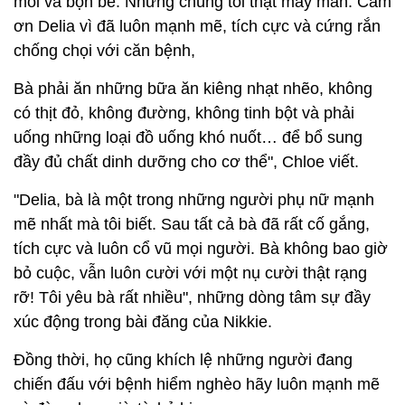
mỏi và bộn bề. Nhưng chúng tôi thật may mắn. Cảm
ơn Delia vì đã luôn mạnh mẽ, tích cực và cứng rắn
chống chọi với căn bệnh,
Bà phải ăn những bữa ăn kiêng nhạt nhẽo, không
có thịt đỏ, không đường, không tinh bột và phải
uống những loại đồ uống khó nuốt… để bổ sung
đầy đủ chất dinh dưỡng cho cơ thể", Chloe viết.
"Delia, bà là một trong những người phụ nữ mạnh
mẽ nhất mà tôi biết. Sau tất cả bà đã rất cố gắng,
tích cực và luôn cổ vũ mọi người. Bà không bao giờ
bỏ cuộc, vẫn luôn cười với một nụ cười thật rạng
rỡ! Tôi yêu bà rất nhiều", những dòng tâm sự đầy
xúc động trong bài đăng của Nikkie.
Đồng thời, họ cũng khích lệ những người đang
chiến đấu với bệnh hiểm nghèo hãy luôn mạnh mẽ