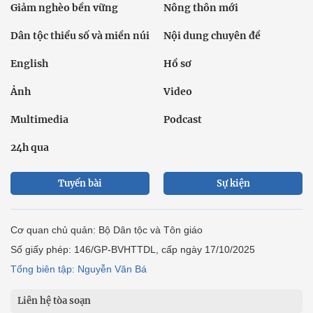
Giảm nghèo bền vững
Nông thôn mới
Dân tộc thiểu số và miền núi
Nội dung chuyên đề
English
Hồ sơ
Ảnh
Video
Multimedia
Podcast
24h qua
Tuyến bài
Sự kiện
Cơ quan chủ quản: Bộ Dân tộc và Tôn giáo
Số giấy phép: 146/GP-BVHTTDL, cấp ngày 17/10/2025
Tổng biên tập: Nguyễn Văn Bá
Liên hệ tòa soạn