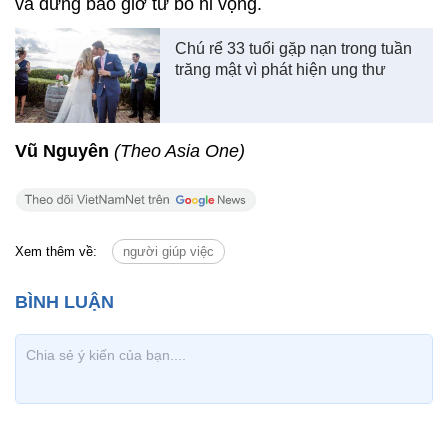
và đừng bao giờ từ bỏ hi vọng.
Chú rể 33 tuổi gặp nạn trong tuần
trăng mật vì phát hiện ung thư
Vũ Nguyên
(Theo Asia One)
Xem thêm về:
người giúp việc