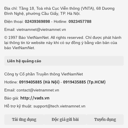
Địa chỉ: Tầng 18, Toà nhà Cục Viễn thông (VNTA), 68 Dương
Đình Nghệ, phường Cầu Giấy, TP. Hà Nội.
Điện thoại:
02439369898
- Hotline:
0923457788
Email: vietnamnet@vietnamnet.vn
© 1997 Báo VietNamNet. All rights reserved. Chỉ được phát hành
lại thông tin từ website này khi có sự đồng ý bằng văn bản của
báo VietNamNet.
Liên hệ quảng cáo
Công ty Cổ phần Truyền thông VietNamNet
0919405885 (Hà Nội)
0919435885 (Tp.HCM)
Hotline:
-
Email: contact@vietnamnet.vn
http://vads.vn
Báo giá:
Hỗ trợ kỹ thuật: support@tech.vietnamnet.vn
Tải ứng dụng
Độc giả gửi bài
Tuyển dụng