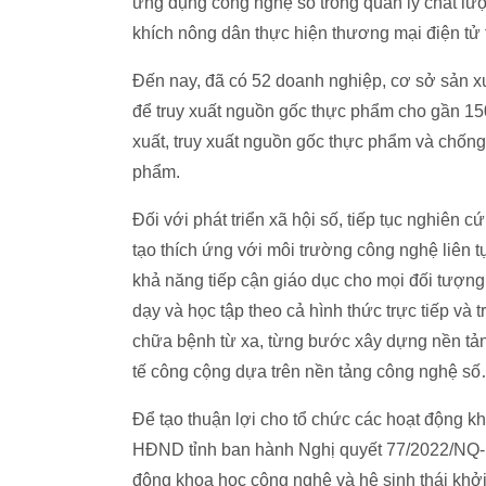
ứng dụng công nghệ số trong quản lý chất lượ
khích nông dân thực hiện thương mại điện t
Đến nay, đã có 52 doanh nghiệp, cơ sở sản x
để truy xuất nguồn gốc thực phẩm cho gần 15
xuất, truy xuất nguồn gốc thực phẩm và chốn
phẩm.
Đối với phát triển xã hội số, tiếp tục nghiên
tạo thích ứng với môi trường công nghệ liên tụ
khả năng tiếp cận giáo dục cho mọi đối tượng.
dạy và học tập theo cả hình thức trực tiếp và 
chữa bệnh từ xa, từng bước xây dựng nền tảng
tế công cộng dựa trên nền tảng công nghệ s
Để tạo thuận lợi cho tổ chức các hoạt động k
HĐND tỉnh ban hành Nghị quyết 77/2022/NQ-HĐ
động khoa học công nghệ và hệ sinh thái khởi 