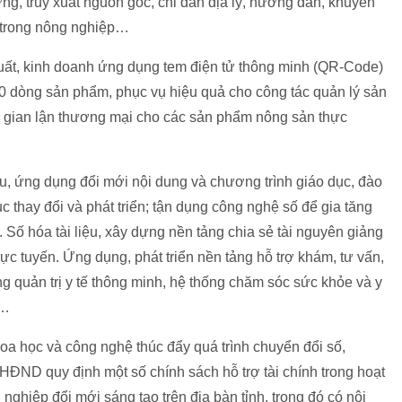
ng, truy xuất nguồn gốc, chỉ dẫn địa lý, hướng dẫn, khuyến
ử trong nông nghiệp…
uất, kinh doanh ứng dụng tem điện tử thông minh (QR-Code)
0 dòng sản phẩm, phục vụ hiệu quả cho công tác quản lý sản
g gian lận thương mại cho các sản phẩm nông sản thực
 cứu, ứng dụng đổi mới nội dung và chương trình giáo dục, đào
c thay đổi và phát triển; tận dụng công nghệ số để gia tăng
 Số hóa tài liệu, xây dựng nền tảng chia sẻ tài nguyên giảng
trực tuyến. Ứng dụng, phát triển nền tảng hỗ trợ khám, tư vấn,
 quản trị y tế thông minh, hệ thống chăm sóc sức khỏe và y
ố…
hoa học và công nghệ thúc đẩy quá trình chuyển đổi số,
ND quy định một số chính sách hỗ trợ tài chính trong hoạt
nghiệp đổi mới sáng tạo trên địa bàn tỉnh, trong đó có nội