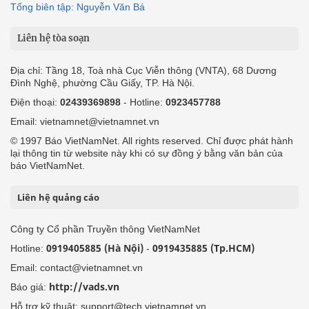
Tổng biên tập: Nguyễn Văn Bá
Liên hệ tòa soạn
Địa chỉ: Tầng 18, Toà nhà Cục Viễn thông (VNTA), 68 Dương
Đình Nghệ, phường Cầu Giấy, TP. Hà Nội.
Điện thoại:
02439369898
- Hotline:
0923457788
Email: vietnamnet@vietnamnet.vn
© 1997 Báo VietNamNet. All rights reserved. Chỉ được phát hành
lại thông tin từ website này khi có sự đồng ý bằng văn bản của
báo VietNamNet.
Liên hệ quảng cáo
Công ty Cổ phần Truyền thông VietNamNet
0919405885 (Hà Nội)
0919435885 (Tp.HCM)
Hotline:
-
Email: contact@vietnamnet.vn
http://vads.vn
Báo giá:
Hỗ trợ kỹ thuật: support@tech.vietnamnet.vn