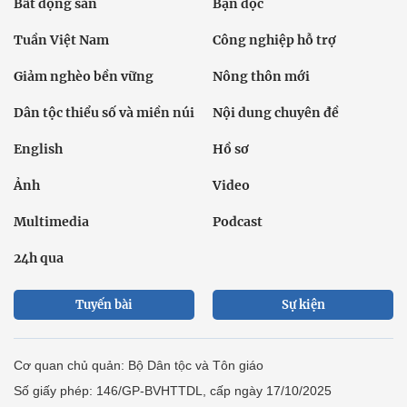
Bất động sản
Bạn đọc
Tuần Việt Nam
Công nghiệp hỗ trợ
Giảm nghèo bền vững
Nông thôn mới
Dân tộc thiểu số và miền núi
Nội dung chuyên đề
English
Hồ sơ
Ảnh
Video
Multimedia
Podcast
24h qua
Tuyến bài
Sự kiện
Cơ quan chủ quản: Bộ Dân tộc và Tôn giáo
Số giấy phép: 146/GP-BVHTTDL, cấp ngày 17/10/2025