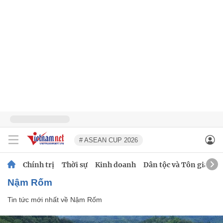
# ASEAN CUP 2026
Chính trị
Thời sự
Kinh doanh
Dân tộc và Tôn giáo
Nậm Rốm
Tin tức mới nhất về
Nậm Rốm