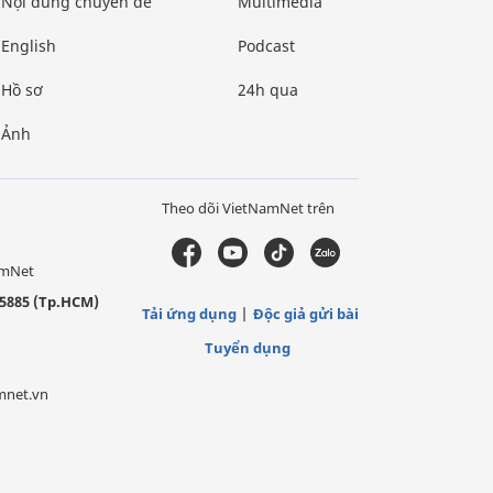
Nội dung chuyên đề
Multimedia
English
Podcast
Hồ sơ
24h qua
Ảnh
Theo dõi VietNamNet trên
amNet
5885 (Tp.HCM)
Tải ứng dụng
Độc giả gửi bài
Tuyển dụng
mnet.vn