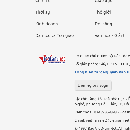
Chính trị
Giáo dục
Thời sự
Thế giới
Kinh doanh
Đời sống
Dân tộc và Tôn giáo
Văn hóa - Giải trí
Cơ quan chủ quản: Bộ Dân tộc v
Số giấy phép: 146/GP-BVHTTDL,
Tổng biên tập: Nguyễn Văn B
Liên hệ tòa soạn
Địa chỉ: Tầng 18, Toà nhà Cục 
Nghệ, phường Cầu Giấy, TP. Hà 
Điện thoại:
02439369898
- Hotli
Email: vietnamnet@vietnamnet
© 1997 Báo VietNamNet. All righ