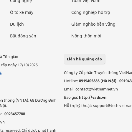
Công nghệ
Tuần Việt Nam
Ô tô xe máy
Công nghiệp hỗ trợ
Du lịch
Giảm nghèo bền vững
Bất động sản
Nông thôn mới
à Tôn giáo
Liên hệ quảng cáo
 cấp ngày 17/10/2025
Công ty Cổ phần Truyền thông VietN
á
Hotline:
0919405885 (Hà Nội)
-
091943
Email: contact@vietnamnet.vn
Báo giá:
http://vads.vn
Viễn thông (VNTA), 68 Dương Đình
Nội.
Hỗ trợ kỹ thuật: support@tech.vietna
ne:
0923457788
.vn
ts reserved. Chỉ được phát hành