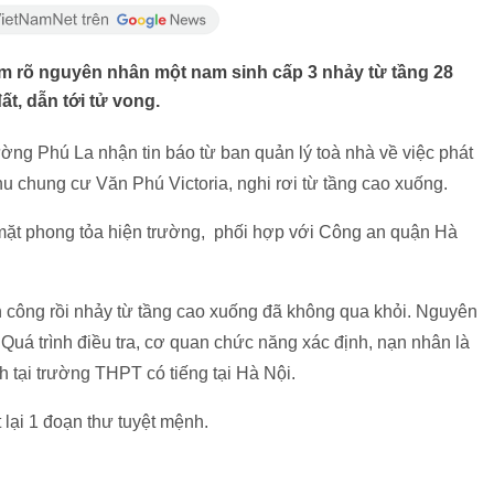
m rõ nguyên nhân một nam sinh cấp 3 nhảy từ tầng 28
t, dẫn tới tử vong.
ng Phú La nhận tin báo từ ban quản lý toà nhà về việc phát
khu chung cư Văn Phú Victoria, nghi rơi từ tầng cao xuống.
ặt phong tỏa hiện trường, phối hợp với Công an quận Hà
n công rồi nhảy từ tầng cao xuống đã không qua khỏi. Nguyên
uá trình điều tra, cơ quan chức năng xác định, nạn nhân là
 tại trường THPT có tiếng tại Hà Nội.
 lại 1 đoạn thư tuyệt mệnh.