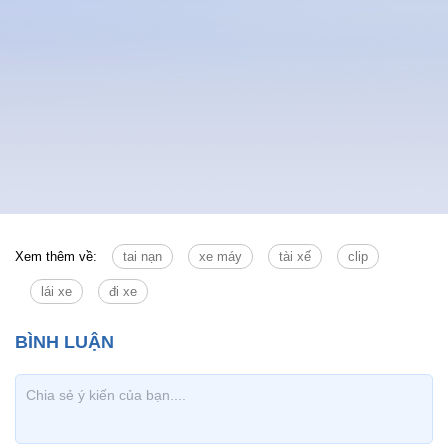
Xem thêm về:
tai nạn
xe máy
tài xế
clip
lái xe
đi xe