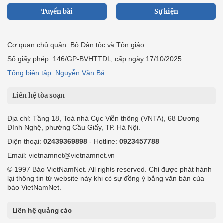
Tuyến bài
Sự kiện
Cơ quan chủ quản: Bộ Dân tộc và Tôn giáo
Số giấy phép: 146/GP-BVHTTDL, cấp ngày 17/10/2025
Tổng biên tập: Nguyễn Văn Bá
Liên hệ tòa soạn
Địa chỉ: Tầng 18, Toà nhà Cục Viễn thông (VNTA), 68 Dương
Đình Nghệ, phường Cầu Giấy, TP. Hà Nội.
Điện thoại:
02439369898
- Hotline:
0923457788
Email: vietnamnet@vietnamnet.vn
© 1997 Báo VietNamNet. All rights reserved. Chỉ được phát hành
lại thông tin từ website này khi có sự đồng ý bằng văn bản của
báo VietNamNet.
Liên hệ quảng cáo