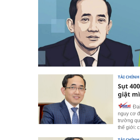
TÀI CHÍNH
Sụt 400
giật m
Đại
nguy cơ đ
trường quố
thế giới: 
TÀI CHÍNH