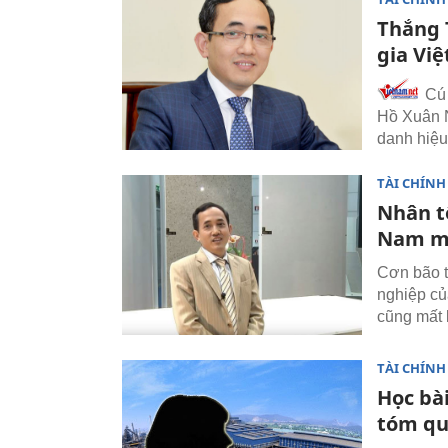
Thắng 
gia Việ
Cú 
Hồ Xuân N
danh hiệu
TÀI CHÍNH
Nhân t
Nam mấ
Cơn bão t
nghiệp củ
cũng mất 
TÀI CHÍNH
Học bài
tóm qu