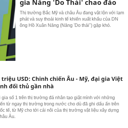
gia Năng 'Do Thái' chao đảo
Thị trường Bắc Mỹ và châu Âu đang vật lộn với lạm
phát và suy thoái kinh tế khiến xuất khẩu của DN
ông Hồ Xuân Năng (Năng 'Do thái") gặp khó.
 triệu USD: Chinh chiến Âu - Mỹ, đại gia Việt
ình đối thủ gần nhà
 gia số 1 trên thị trường đá nhân tạo giật mình với những
ến từ ngay thị trường trong nước cho dù đã ghi dấu ấn trên
c tế, từ Mỹ cho tới cái nôi của thị trường vật liệu xây dựng
châu Âu.