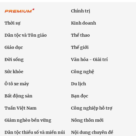
Chính trị
Thời sự
Kinh doanh
Dân tộc và Tôn giáo
Thể thao
Giáo dục
Thế giới
Đời sống
Văn hóa - Giải trí
Sức khỏe
Công nghệ
Ô tô xe máy
Du lịch
Bất động sản
Bạn đọc
Tuần Việt Nam
Công nghiệp hỗ trợ
Giảm nghèo bền vững
Nông thôn mới
Dân tộc thiểu số và miền núi
Nội dung chuyên đề