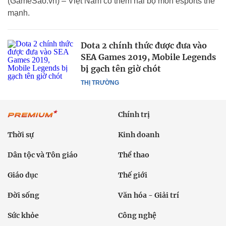
(GameSao.vn) – Việt Nam có thêm hai bộ môn esports thế
mạnh.
Dota 2 chính thức được đưa vào
SEA Games 2019, Mobile Legends
bị gạch tên giờ chót
THỊ TRƯỜNG
Chính trị
Thời sự
Kinh doanh
Dân tộc và Tôn giáo
Thể thao
Giáo dục
Thế giới
Đời sống
Văn hóa - Giải trí
Sức khỏe
Công nghệ