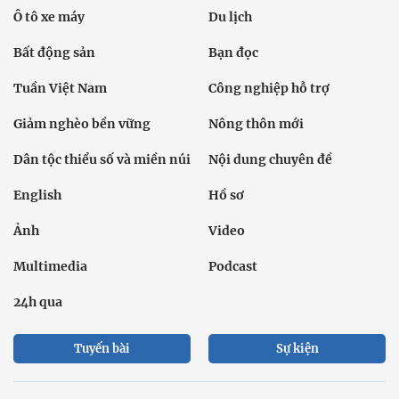
Ô tô xe máy
Du lịch
Bất động sản
Bạn đọc
Tuần Việt Nam
Công nghiệp hỗ trợ
Giảm nghèo bền vững
Nông thôn mới
Dân tộc thiểu số và miền núi
Nội dung chuyên đề
English
Hồ sơ
Ảnh
Video
Multimedia
Podcast
24h qua
Tuyến bài
Sự kiện