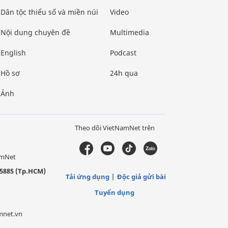
Dân tộc thiểu số và miền núi
Video
Nội dung chuyên đề
Multimedia
English
Podcast
Hồ sơ
24h qua
Ảnh
Theo dõi VietNamNet trên
amNet
5885 (Tp.HCM)
Tải ứng dụng
Độc giả gửi bài
Tuyển dụng
mnet.vn