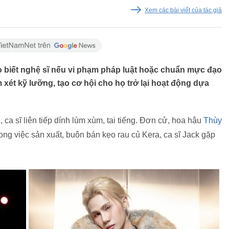
Xem các bài viết của tác giả
 biết nghệ sĩ nếu vi phạm pháp luật hoặc chuẩn mực đạo
xét kỹ lưỡng, tạo cơ hội cho họ trở lại hoạt động dựa
 ca sĩ liên tiếp dính lùm xùm, tai tiếng. Đơn cử, hoa hậu
Thùy
ong việc sản xuất, buôn bán kẹo rau củ Kera, ca sĩ Jack gặp