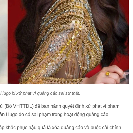
ugo bị xử phạt vì quảng cáo sai sự thật.
n tử (Bộ VHTTDL) đã ban hành quyết định xử phạt vi phạm
n Hugo do có sai phạm trong hoạt động quảng cáo.
háp khắc phục hậu quả là xóa quảng cáo và buộc cải chính