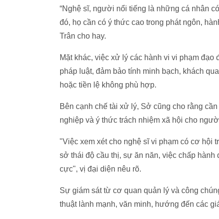
“Nghệ sĩ, người nổi tiếng là những cá nhân có
đó, họ cần có ý thức cao trong phát ngôn, hành
Trân cho hay.
Mặt khác, việc xử lý các hành vi vi phạm đạo 
pháp luật, đảm bảo tính minh bạch, khách qua
hoặc tiền lệ không phù hợp.
Bên cạnh chế tài xử lý, Sở cũng cho rằng cầ
nghiệp và ý thức trách nhiệm xã hội cho người
"Việc xem xét cho nghệ sĩ vi phạm có cơ hội 
sở thái độ cầu thị, sự ăn năn, việc chấp hành 
cực", vị đại diện nêu rõ.
Sự giám sát từ cơ quan quản lý và công chún
thuật lành mạnh, văn minh, hướng đến các giá t