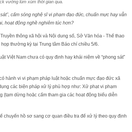
ck vướng lùm xùm thời gian qua.
 sát", cấm sóng nghệ sĩ vi phạm đạo đức, chuẩn mực hay vẫn
 lại, hoạt động nghề nghiêm túc hơn?
uyền thông xã hội và Nội dung số, Sở Văn hóa - Thể thao
 họp thường kỳ tại Trung tâm Báo chí chiều 5/6.
luật Việt Nam chưa có quy định hay khái niệm về “phong sát”
 có hành vi vi phạm pháp luật hoặc chuẩn mực đạo đức xã
 dụng các biện pháp xử lý phù hợp như: Xử phạt vi phạm
ng (tạm dừng hoặc cấm tham gia các hoạt động biểu diễn
ể chuyển hồ sơ sang cơ quan điều tra để xử lý theo quy định