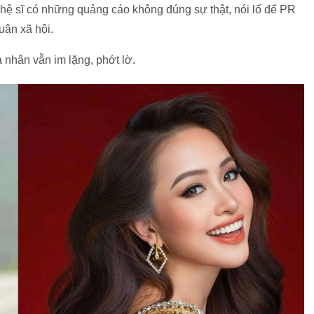
hệ sĩ có những quảng cáo không đúng sự thật, nói lố để PR
uận xã hội.
 cá nhân vẫn im lặng, phớt lờ.