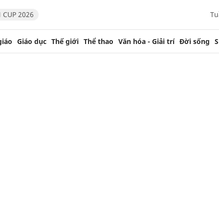
 CUP 2026
Tu
giáo
Giáo dục
Thế giới
Thể thao
Văn hóa - Giải trí
Đời sống
S