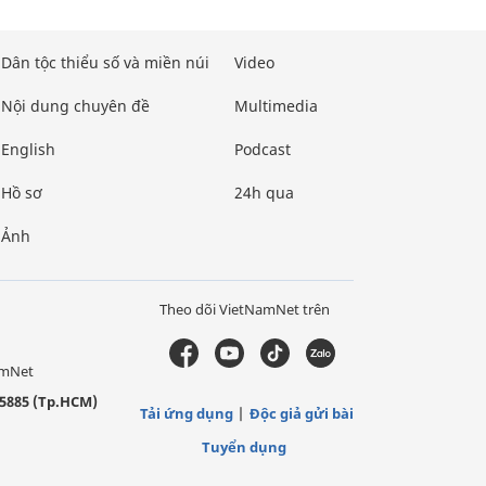
Dân tộc thiểu số và miền núi
Video
Nội dung chuyên đề
Multimedia
English
Podcast
Hồ sơ
24h qua
Ảnh
Theo dõi VietNamNet trên
amNet
5885 (Tp.HCM)
Tải ứng dụng
Độc giả gửi bài
Tuyển dụng