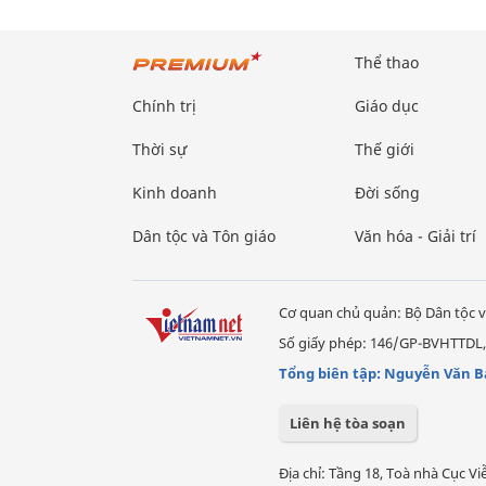
Thể thao
Chính trị
Giáo dục
Thời sự
Thế giới
Kinh doanh
Đời sống
Dân tộc và Tôn giáo
Văn hóa - Giải trí
Cơ quan chủ quản: Bộ Dân tộc v
Số giấy phép: 146/GP-BVHTTDL,
Tổng biên tập: Nguyễn Văn B
Liên hệ tòa soạn
Địa chỉ: Tầng 18, Toà nhà Cục 