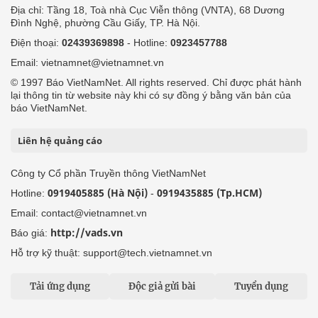
Địa chỉ: Tầng 18, Toà nhà Cục Viễn thông (VNTA), 68 Dương
Đình Nghệ, phường Cầu Giấy, TP. Hà Nội.
Điện thoại:
02439369898
- Hotline:
0923457788
Email: vietnamnet@vietnamnet.vn
© 1997 Báo VietNamNet. All rights reserved. Chỉ được phát hành
lại thông tin từ website này khi có sự đồng ý bằng văn bản của
báo VietNamNet.
Liên hệ quảng cáo
Công ty Cổ phần Truyền thông VietNamNet
0919405885 (Hà Nội)
0919435885 (Tp.HCM)
Hotline:
-
Email: contact@vietnamnet.vn
http://vads.vn
Báo giá:
Hỗ trợ kỹ thuật: support@tech.vietnamnet.vn
Tải ứng dụng
Độc giả gửi bài
Tuyển dụng