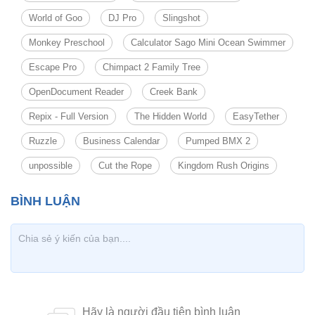
World of Goo
DJ Pro
Slingshot
Monkey Preschool
Calculator Sago Mini Ocean Swimmer
Escape Pro
Chimpact 2 Family Tree
OpenDocument Reader
Creek Bank
Repix - Full Version
The Hidden World
EasyTether
Ruzzle
Business Calendar
Pumped BMX 2
unpossible
Cut the Rope
Kingdom Rush Origins