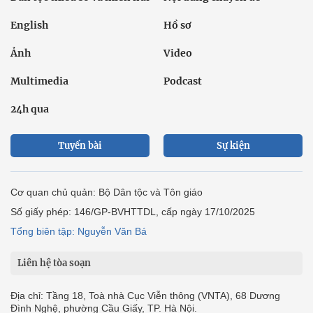
English
Hồ sơ
Ảnh
Video
Multimedia
Podcast
24h qua
Tuyến bài
Sự kiện
Cơ quan chủ quản: Bộ Dân tộc và Tôn giáo
Số giấy phép: 146/GP-BVHTTDL, cấp ngày 17/10/2025
Tổng biên tập: Nguyễn Văn Bá
Liên hệ tòa soạn
Địa chỉ: Tầng 18, Toà nhà Cục Viễn thông (VNTA), 68 Dương
Đình Nghệ, phường Cầu Giấy, TP. Hà Nội.