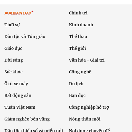
Chính trị
Thời sự
Kinh doanh
Dân tộc và Tôn giáo
Thể thao
Giáo dục
Thế giới
Đời sống
Văn hóa - Giải trí
Sức khỏe
Công nghệ
Ô tô xe máy
Du lịch
Bất động sản
Bạn đọc
Tuần Việt Nam
Công nghiệp hỗ trợ
Giảm nghèo bền vững
Nông thôn mới
Dân tộc thiểu số và miền núi
Nội dung chuyên đề