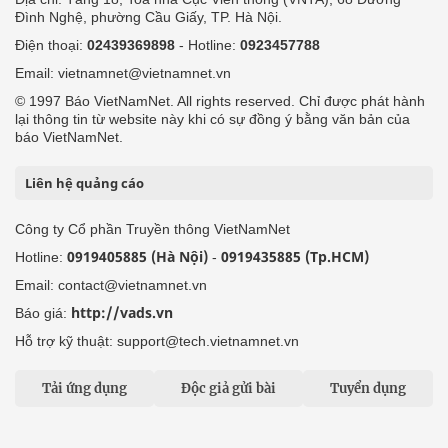
Đình Nghệ, phường Cầu Giấy, TP. Hà Nội.
Điện thoại:
02439369898
- Hotline:
0923457788
Email: vietnamnet@vietnamnet.vn
© 1997 Báo VietNamNet. All rights reserved. Chỉ được phát hành
lại thông tin từ website này khi có sự đồng ý bằng văn bản của
báo VietNamNet.
Liên hệ quảng cáo
Công ty Cổ phần Truyền thông VietNamNet
0919405885 (Hà Nội)
0919435885 (Tp.HCM)
Hotline:
-
Email: contact@vietnamnet.vn
http://vads.vn
Báo giá:
Hỗ trợ kỹ thuật: support@tech.vietnamnet.vn
Tải ứng dụng
Độc giả gửi bài
Tuyển dụng