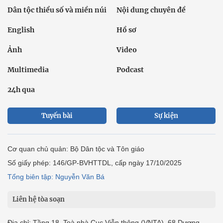
Dân tộc thiểu số và miền núi
Nội dung chuyên đề
English
Hồ sơ
Ảnh
Video
Multimedia
Podcast
24h qua
Tuyến bài
Sự kiện
Cơ quan chủ quản: Bộ Dân tộc và Tôn giáo
Số giấy phép: 146/GP-BVHTTDL, cấp ngày 17/10/2025
Tổng biên tập: Nguyễn Văn Bá
Liên hệ tòa soạn
Địa chỉ: Tầng 18, Toà nhà Cục Viễn thông (VNTA), 68 Dương