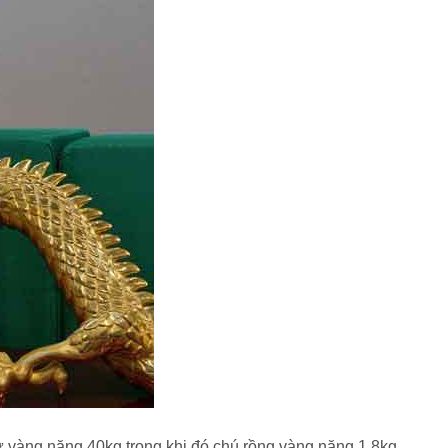
 vàng nặng 40kg trong khi đó chú rồng vàng nặng 1,8kg.