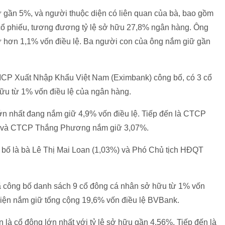
 gần 5%, và người thuộc diện có liên quan của bà, bao gồm
 cổ phiếu, tương đương tỷ lệ sở hữu 27,8% ngân hàng. Ông
hơn 1,1% vốn điều lệ. Ba người con của ông nắm giữ gần
CP Xuất Nhập Khẩu Việt Nam (Eximbank) công bố, có 3 cổ
ữu từ 1% vốn điều lệ của ngân hàng.
ớn nhất đang nắm giữ 4,9% vốn điều lệ. Tiếp đến là CTCP
ệ và CTCP Thắng Phương nắm giữ 3,07%.
 bố là bà Lê Thị Mai Loan (1,03%) và Phó Chủ tịch HĐQT
công bố danh sách 9 cổ đông cá nhân sở hữu từ 1% vốn
 hiện nắm giữ tổng cộng 19,6% vốn điều lệ BVBank.
là cổ đông lớn nhất với tỷ lệ sở hữu gần 4,56%. Tiếp đến là