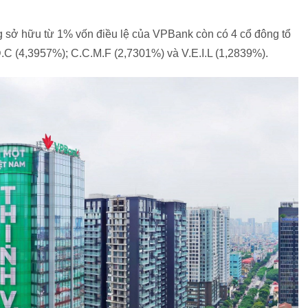
 sở hữu từ 1% vốn điều lệ của VPBank còn có 4 cổ đông tổ
C (4,3957%); C.C.M.F (2,7301%) và V.E.I.L (1,2839%).