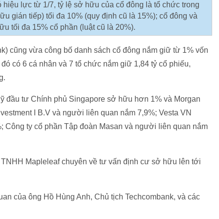
hiệu lực từ 1/7, tỷ lệ sở hữu của cổ đông là tổ chức trong
 gián tiếp) tối đa 10% (quy định cũ là 15%); cổ đông và
ữu tối đa 15% cổ phần (luật cũ là 20%).
) cũng vừa công bố danh sách cổ đông nắm giữ từ 1% vốn
đó có 6 cá nhân và 7 tổ chức nắm giữ 1,84 tỷ cổ phiếu,
g.
uỹ đầu tư Chính phủ Singapore sở hữu hơn 1% và Morgan
nvestment I B.V và người liên quan nắm 7,9%; Vesta VN
%; Công ty cổ phần Tập đoàn Masan và người liên quan nắm
y TNHH Mapleleaf chuyên về tư vấn định cư sở hữu lên tới
quan của ông Hồ Hùng Anh, Chủ tịch Techcombank, và các