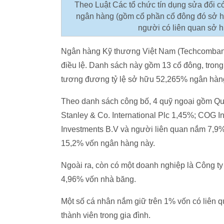
Theo Luật Các tổ chức tín dụng sửa đổi có 
ngân hàng (gồm cổ phần cổ đông đó sở hữu
người có liên quan sở h
Ngân hàng Kỹ thương Việt Nam (Techcombank
điều lệ. Danh sách này gồm 13 cổ đông, trong 
tương đương tỷ lệ sở hữu 52,265% ngân hàn
Theo danh sách công bố, 4 quỹ ngoại gồm Q
Stanley & Co. International Plc 1,45%; COG I
Investments B.V và người liên quan nắm 7,9
15,2% vốn ngân hàng này.
Ngoài ra, còn có một doanh nghiệp là Công t
4,96% vốn nhà băng.
Một số cá nhân nắm giữ trên 1% vốn có liên 
thành viên trong gia đình.