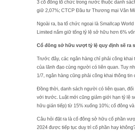
3 cổ đông tổ chức trong nước thuộc danh sá
giữ 2,07%; CTCP Đầu tư Thương mại Vân M
Ngoài ra, ba tổ chức ngoại là Smallcap World
Limited nắm giữ tổng tỷ lệ sở hữu hơn 6% vố
Cổ đông sở hữu vượt tỷ lệ quy định sẽ ra
Trước đây, các ngân hàng chỉ phải công khai 
của lãnh đạo cùng người có liên quan. Tuy nhi
1/7, ngân hàng cũng phải công khai thông tin
Đồng thời, danh sách người có liên quan, đố
với trước. Luật mới cũng giảm giới hạn tỷ lệ
hữu gián tiếp) từ 15% xuống 10%; cổ đông v
Câu hỏi đặt ra là cổ đông sở hữu cổ phần vượt
2024 được tiếp tục duy trì cổ phần hay không