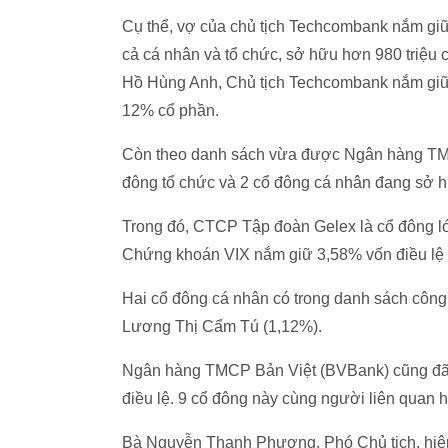
Cụ thể, vợ của chủ tịch Techcombank nắm giữ
cả cá nhân và tổ chức, sở hữu hơn 980 triệu
Hồ Hùng Anh, Chủ tịch Techcombank nắm giữ 
12% cổ phần.
Còn theo danh sách vừa được Ngân hàng TM
đông tổ chức và 2 cổ đông cá nhân đang sở h
Trong đó, CTCP Tập đoàn Gelex là cổ đông l
Chứng khoán VIX nắm giữ 3,58% vốn điều l
Hai cổ đông cá nhân có trong danh sách công
Lương Thị Cẩm Tú (1,12%).
Ngân hàng TMCP Bản Việt (BVBank) cũng đã 
điều lệ. 9 cổ đông này cùng người liên quan
Bà Nguyễn Thanh Phượng, Phó Chủ tịch, hiện 