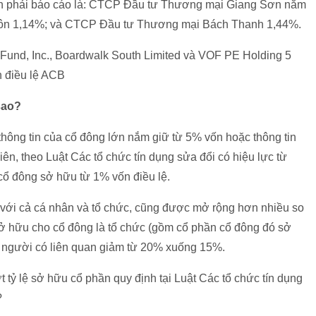
ch phải báo cáo là: CTCP Đầu tư Thương mại Giang Sơn nắm
ôn 1,14%; và CTCP Đầu tư Thương mại Bách Thanh 1,44%.
 Fund, Inc., Boardwalk South Limited và VOF PE Holding 5
n điều lệ ACB
 sao?
thông tin của cổ đông lớn nắm giữ từ 5% vốn hoặc thông tin
ên, theo Luật Các tổ chức tín dụng sửa đổi có hiệu lực từ
 cổ đông sở hữu từ 1% vốn điều lệ.
i với cả cá nhân và tổ chức, cũng được mở rộng hơn nhiều so
 sở hữu cho cổ đông là tổ chức (gồm cổ phần cổ đông đó sở
à người có liên quan giảm từ 20% xuống 15%.
 tỷ lệ sở hữu cổ phần quy định tại Luật Các tổ chức tín dụng
?