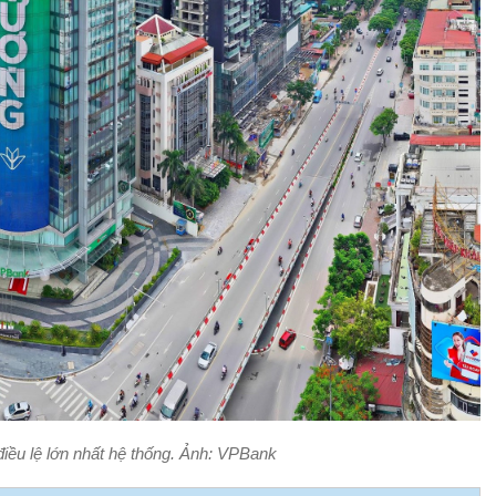
iều lệ lớn nhất hệ thống. Ảnh: VPBank