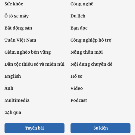
Sức khỏe
Công nghệ
Ô tô xe máy
Du lịch
Bất động sản
Bạn đọc
Tuần Việt Nam
Công nghiệp hỗ trợ
Giảm nghèo bền vững
Nông thôn mới
Dân tộc thiểu số và miền núi
Nội dung chuyên đề
English
Hồ sơ
Ảnh
Video
Multimedia
Podcast
24h qua
Tuyến bài
Sự kiện