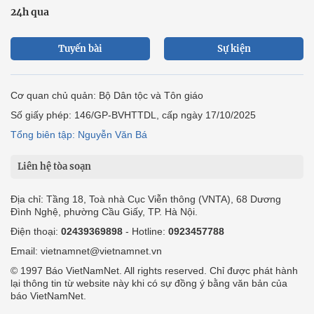
24h qua
Tuyến bài
Sự kiện
Cơ quan chủ quản: Bộ Dân tộc và Tôn giáo
Số giấy phép: 146/GP-BVHTTDL, cấp ngày 17/10/2025
Tổng biên tập: Nguyễn Văn Bá
Liên hệ tòa soạn
Địa chỉ: Tầng 18, Toà nhà Cục Viễn thông (VNTA), 68 Dương
Đình Nghệ, phường Cầu Giấy, TP. Hà Nội.
Điện thoại:
02439369898
- Hotline:
0923457788
Email: vietnamnet@vietnamnet.vn
© 1997 Báo VietNamNet. All rights reserved. Chỉ được phát hành
lại thông tin từ website này khi có sự đồng ý bằng văn bản của
báo VietNamNet.